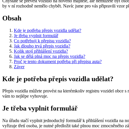
Chystáte se převést vozidlo na nového majitele, ale nemůžete být oso
by v ní rozhodně nemělo chybět. Navíc jsme pro vás připravili vzor p
Obsah
Kde je potřeba přepis vozidla udělat?
Je třeba vyplnit formulář
Co potřebuji k přepisu vozidla?
Jak dlouho trvá přepis vozidla?
Kolik stojí přihlášení vozidla?
Jak se dělá plná moc na přepis vozidla?
Proč je tento dokument potřeba při přepisu auta?
Záver
Kde je potřeba přepis vozidla udělat?
Přepis vozidla můžete provést na kterémkoliv registru vozidel obce s r
vám to nejlépe vyhovuje.
Je třeba vyplnit formulář
Na úřadu stačí vyplnit jednoduchý formulář k přihlášení vozidla na n
vyřizuje třetí osoba, je nutné předložit také plnou moc zmocněného z