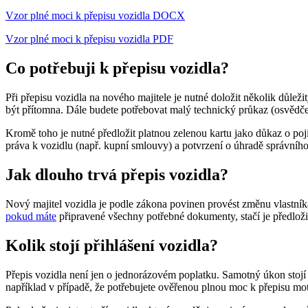
Vzor plné moci k přepisu vozidla DOCX
Vzor plné moci k přepisu vozidla PDF
Co potřebuji k přepisu vozidla?
Při přepisu vozidla na nového majitele je nutné doložit několik důle
být přítomna. Dále budete potřebovat malý technický průkaz (osvědčení
Kromě toho je nutné předložit platnou zelenou kartu jako důkaz o poji
práva k vozidlu (např. kupní smlouvy) a potvrzení o úhradě správníh
Jak dlouho trvá přepis vozidla?
Nový majitel vozidla je podle zákona povinen provést změnu vlastník
pokud máte
připravené všechny potřebné dokumenty, stačí je předlož
Kolik stojí přihlášení vozidla?
Přepis vozidla není jen o jednorázovém poplatku. Samotný úkon stojí 
například v případě, že potřebujete ověřenou plnou moc k přepisu mot