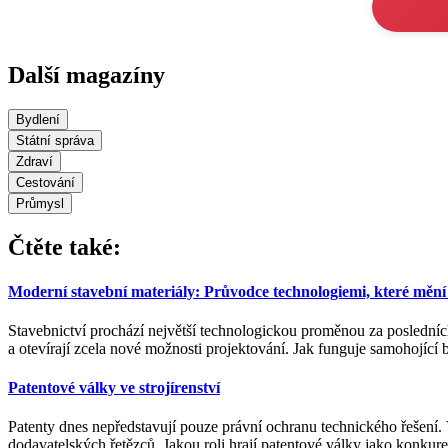
Další magazíny
Bydlení
Státní správa
Zdraví
Cestování
Průmysl
Čtěte také:
Moderní stavební materiály: Průvodce technologiemi, které mění 
Stavebnictví prochází největší technologickou proměnou za posledních n
a otevírají zcela nové možnosti projektování. Jak funguje samohojící
Patentové války ve strojírenství
Patenty dnes nepředstavují pouze právní ochranu technického řešení. 
dodavatelských řetězců. Jakou roli hrají patentové války jako konkur