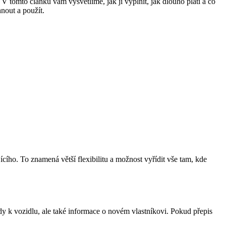
 tomto článku vám vysvětlíme, jak ji vyplnit, jak dlouho platí a co
nout a použít.
ícího. To znamená větší flexibilitu a možnost vyřídit vše tam, kde
dy k vozidlu, ale také informace o novém vlastníkovi. Pokud přepis