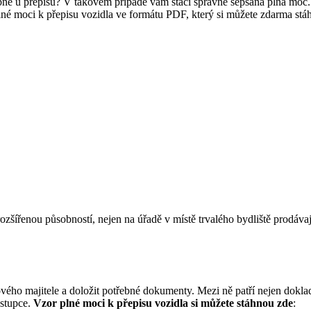
bně u přepisu? V takovém případě vám stačí správně sepsaná plná moc. V
lné moci k přepisu vozidla ve formátu PDF, který si můžete zdarma stáh
ozšířenou působností, nejen na úřadě v místě trvalého bydliště prodávaj
ového majitele a doložit potřebné dokumenty. Mezi ně patří nejen dokla
ástupce.
V
z
or plné moci k přepisu vozidla si můžete stáhnou zde
: