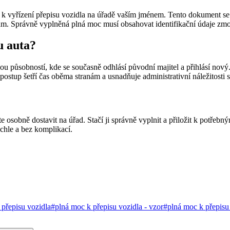
 vyřízení přepisu vozidla na úřadě vaším jménem. Tento dokument se h
kám. Správně vyplněná plná moc musí obsahovat identifikační údaje zmoc
u auta?
nou působností, kde se současně odhlásí původní majitel a přihlásí nový
postup šetří čas oběma stranám a usnadňuje administrativní náležitosti
 osobně dostavit na úřad. Stačí ji správně vyplnit a přiložit k potřebný
chle a bez komplikací.
přepisu vozidla
#plná moc k přepisu vozidla - vzor
#plná moc k přepisu