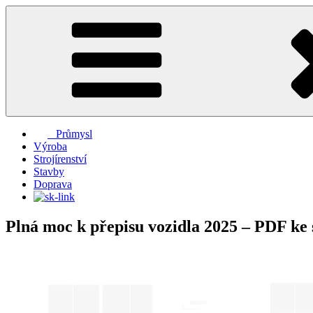
Přejít
k
obsahu
webu
Průmysl
Výroba
Strojírenství
Stavby
Doprava
Plná moc k přepisu vozidla 2025 – PDF ke 