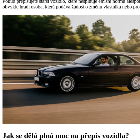
Pokud přepisujete starší vozidlo, které nesplňuje emisní normu ales
obvykle hradí osoba, která podává žádost o změnu vlastníka nebo pro
Jak se dělá plná moc na přepis vozidla?