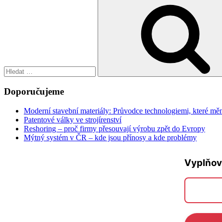
Hledat:
Doporučujeme
Moderní stavební materiály: Průvodce technologiemi, které měn
Patentové války ve strojírenství
Reshoring – proč firmy přesouvají výrobu zpět do Evropy
Mýtný systém v ČR – kde jsou přínosy a kde problémy
Vyplňov