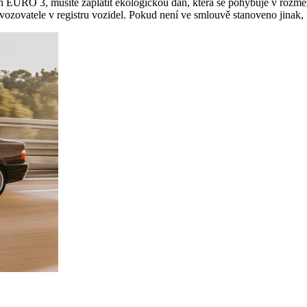
poň EURO 3, musíte zaplatit ekologickou daň, která se pohybuje v rozme
vozovatele v registru vozidel. Pokud není ve smlouvě stanoveno jinak,