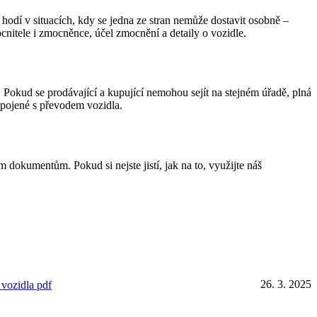
odí v situacích, kdy se jedna ze stran nemůže dostavit osobně –
nitele i zmocněnce, účel zmocnění a detaily o vozidle.
. Pokud se prodávající a kupující nemohou sejít na stejném úřadě, plná
 spojené s převodem vozidla.
m dokumentům. Pokud si nejste jistí, jak na to, využijte náš
26. 3. 2025
 vozidla pdf