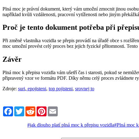
Plná moc je právní dokument, který vám umožní zmocnit jinou osobu k
například kvůli vzdálenosti, pracovní vytíženosti nebo jiným překáž
Proč je tento dokument potřeba při přepis
Při změně vlastníka vozidla se přepis provádí na úřadě obce s rozšíře
moc umožní provést celý proces bez jejich fyzické přítomnosti. Tento 
Závěr
Plná moc k přepisu vozidla vám ušetří čas i starosti, pokud se nemůžete
připravený vzor ve formátu PDF. Díky němu celý proces zvládnete ry
Zdroje:
suri
,
epojisteni
,
top pojisteni
,
srovnej to
Facebook
Twitter
Reddit
Pinterest
Email
#jak dlouho platí plná moc k přepisu vozidla
#Plná moc k 