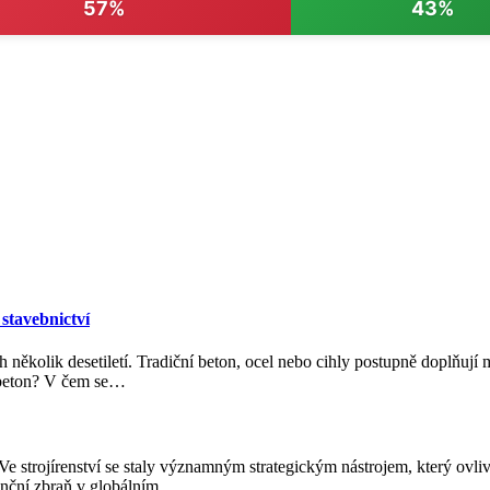
57%
43%
stavebnictví
ěkolik desetiletí. Tradiční beton, ocel nebo cihly postupně doplňují ma
 beton? V čem se
…
Ve strojírenství se staly významným strategickým nástrojem, který ovl
enční zbraň v globálním
…