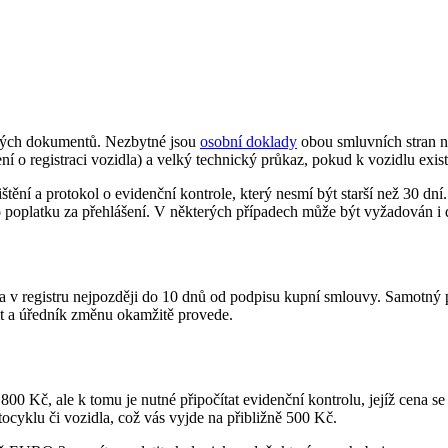
žitých dokumentů. Nezbytné jsou
osobní doklady
obou smluvních stran n
 o registraci vozidla) a velký technický průkaz, pokud k vozidlu exist
štění a protokol o evidenční kontrole, který nesmí být starší než 30 dní
o poplatku za přehlášení. V některých případech může být vyžadován i 
a v registru nejpozději do 10 dnů od podpisu kupní smlouvy. Samotný 
it a úředník změnu okamžitě provede.
800 Kč, ale k tomu je nutné připočítat evidenční kontrolu, jejíž cena
ocyklu či vozidla, což vás vyjde na přibližně 500 Kč.