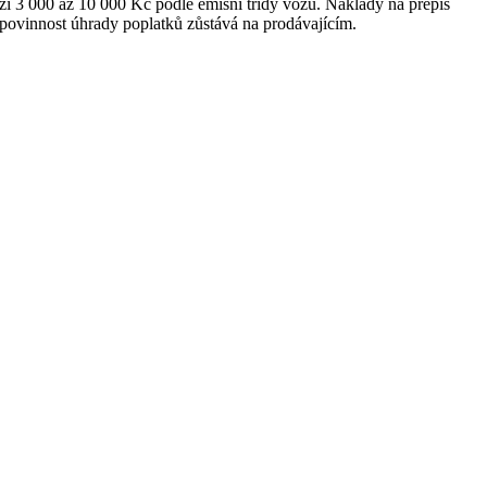
zí 3 000 až 10 000 Kč podle emisní třídy vozu. Náklady na přepis
 povinnost úhrady poplatků zůstává na prodávajícím.