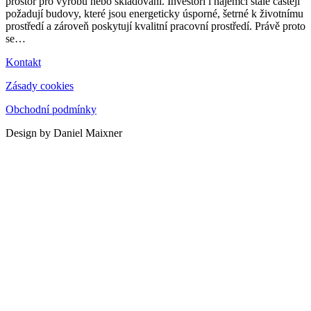
prostor pro výrobu nebo skladování. Investoři i nájemci stále častěji
požadují budovy, které jsou energeticky úsporné, šetrné k životnímu
prostředí a zároveň poskytují kvalitní pracovní prostředí. Právě proto
se
…
Kontakt
Zásady cookies
Obchodní podmínky
Design by Daniel Maixner