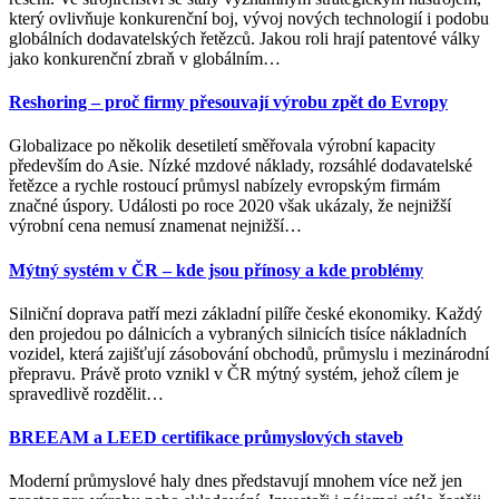
který ovlivňuje konkurenční boj, vývoj nových technologií i podobu
globálních dodavatelských řetězců. Jakou roli hrají patentové války
jako konkurenční zbraň v globálním
…
Reshoring – proč firmy přesouvají výrobu zpět do Evropy
Globalizace po několik desetiletí směřovala výrobní kapacity
především do Asie. Nízké mzdové náklady, rozsáhlé dodavatelské
řetězce a rychle rostoucí průmysl nabízely evropským firmám
značné úspory. Události po roce 2020 však ukázaly, že nejnižší
výrobní cena nemusí znamenat nejnižší
…
Mýtný systém v ČR – kde jsou přínosy a kde problémy
Silniční doprava patří mezi základní pilíře české ekonomiky. Každý
den projedou po dálnicích a vybraných silnicích tisíce nákladních
vozidel, která zajišťují zásobování obchodů, průmyslu i mezinárodní
přepravu. Právě proto vznikl v ČR mýtný systém, jehož cílem je
spravedlivě rozdělit
…
BREEAM a LEED certifikace průmyslových staveb
Moderní průmyslové haly dnes představují mnohem více než jen