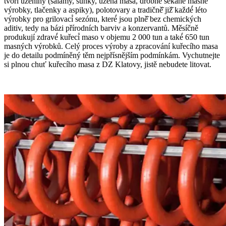
tvoří́ uzeniny (salámy, šunky, uzená masa, drobné̌ sekané́ masné́
výrobky, tlačenky a aspiky), polotovary a tradičně̌ již̌ každé́ léto
výrobky pro grilovací́ sezónu, které́ jsou plně̌ bez chemických
aditiv, tedy na bázi přírodních barviv a konzervantů. Měsíčně
produkují zdravé́ kuřecí́ maso v objemu 2 000 tun a také́ 650 tun
masných výrobků. Celý proces výroby a zpracování kuřecího masa
je do detailu podmíněný těm nejpřísnějším podmínkám. Vychutnejte
si plnou chuť kuřecího masa z DZ Klatovy, jistě nebudete litovat.