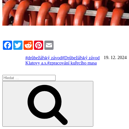
Facebook
Twitter
Reddit
Pinterest
Email
19. 12. 2024
#drůbežářský závod
#Drůbežářský závod
Klatovy a.s.
#zpracování kuřecího masa
Hledat:
Hledání