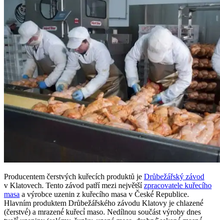
Producentem čerstvých kuřecích produktů je
Drůbežářský závod
v Klatovech. Tento závod patří mezi největší
zpracovatele kuřecího
masa
a výrobce uzenin z kuřecího masa v České́ Republice.
Hlavním produktem Drůbežářského závodu Klatovy je chlazené́
(čerstvé́) a mrazené́ kuřecí́ maso. Nedílnou součást výroby dnes