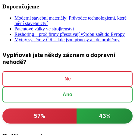
Doporučujeme
Moderní stavební materiály: Průvodce technologiemi, které
mění stavebnictví
Patentové války ve strojírenství
Reshoring – proč firmy přesouvají výrobu zpět do Evropy
Mýtný systém v ČR – kde jsou přínosy a kde problémy
Vyplňovali jste někdy záznam o dopravní
nehodě?
Ne
Ano
57%
43%