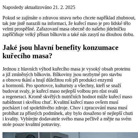
Naposledy aktualizováno 21. 2. 2025
Pokud se zajímáte o zdravou stravu nebo chcete například zhubnout,
tak jste jistě narazili na informaci, že kuřecí maso je pro lidské tělo
velmi prospěšné. Zařazovaní masa obecně do našeho jídelníčku
zapříčiňuje velký přísun bílkovin a také nás zasytí na dlouhou dobu.
Jaké jsou hlavní benefity konzumace
kuřecího masa?
Jednou z hlavních výhod kuřecího masa je vysoký obsah proteinu
a již zmíněných bílkovin. Bílkoviny jsou nezbytné pro stavbu
a obnovu tkání a hrají důležitou roli při produkci enzymů
a hormonů. Pro sportovce, kulturisty a všechny, kteří se snaží
budovat svaly, je kuřecí maso nejlepší volbou pro růst svalů
a regeneraci. Kromě skvělých nutričních hodnot může kuřecí maso
nabídnout i skvělou chuť. Kvalitní kuřecí maso ovšem musí
pocházet i od spolehlivého zdroje. Chov i zpracování masa musí
probíhat za přísných podmínek, aby bylo dosaženo té nejlepší chuti
i kvality. Vybírejte dodavatele svého masa pečlivě a mějte na svém
stole pouze kvalitní potraviny.