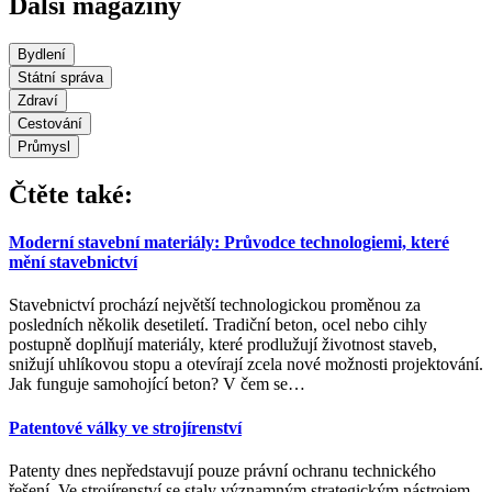
Další magazíny
Bydlení
Státní správa
Zdraví
Cestování
Průmysl
Čtěte také:
Moderní stavební materiály: Průvodce technologiemi, které
mění stavebnictví
Stavebnictví prochází největší technologickou proměnou za
posledních několik desetiletí. Tradiční beton, ocel nebo cihly
postupně doplňují materiály, které prodlužují životnost staveb,
snižují uhlíkovou stopu a otevírají zcela nové možnosti projektování.
Jak funguje samohojící beton? V čem se
…
Patentové války ve strojírenství
Patenty dnes nepředstavují pouze právní ochranu technického
řešení. Ve strojírenství se staly významným strategickým nástrojem,