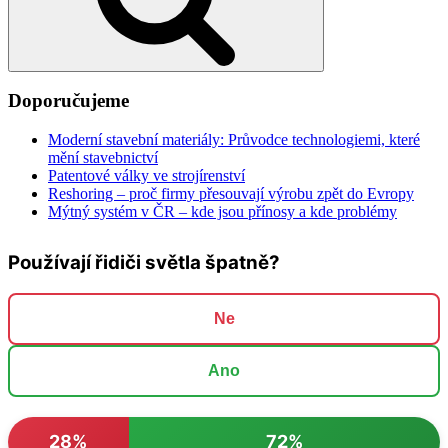
Doporučujeme
Moderní stavební materiály: Průvodce technologiemi, které
mění stavebnictví
Patentové války ve strojírenství
Reshoring – proč firmy přesouvají výrobu zpět do Evropy
Mýtný systém v ČR – kde jsou přínosy a kde problémy
Používají řidiči světla špatně?
Ne
Ano
28%
72%