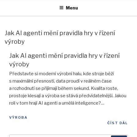
Přejít
Menu
k
obsahu
webu
Jak AI agenti mění pravidla hry v řízení
výroby
Jak AI agenti mění pravidla hry v řízení
výroby
Představte si moderní výrobní halu, kde stroje běží
s maximální přesností, data proudí v reálném čase
a rozhodnutí se přijímají během sekund. Kvalita roste,
prostoje klesají a výroba se stává předvídatelnější. Jakou
roli v tom hrají AI agenti a umělá inteligence?
…
VÝROBA
ČÍST DÁL