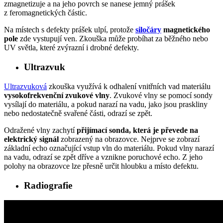
zmagnetizuje a na jeho povrch se nanese jemný prášek
z feromagnetických částic.
Na místech s defekty prášek ulpí, protože
siločáry
magnetického
pole
zde vystupují ven. Zkouška může probíhat za běžného nebo
UV světla, které zvýrazní i drobné defekty.
Ultrazvuk
Ultrazvuková
zkouška využívá k odhalení vnitřních vad materiálu
vysokofrekvenční zvukové vlny
. Zvukové vlny se pomocí sondy
vysílají do materiálu, a pokud narazí na vadu, jako jsou praskliny
nebo nedostatečně svařené části, odrazí se zpět.
Odražené vlny zachytí
přijímací sonda, která je převede na
elektrický signál
zobrazený na obrazovce. Nejprve se zobrazí
základní echo označující vstup vln do materiálu. Pokud vlny narazí
na vadu, odrazí se zpět dříve a vznikne poruchové echo. Z jeho
polohy na obrazovce lze přesně určit hloubku a místo defektu.
Radiografie