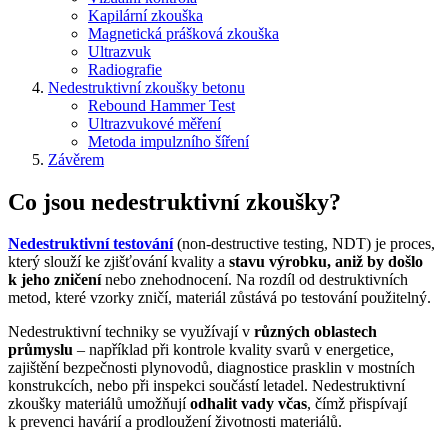
Kapilární zkouška
Magnetická prášková zkouška
Ultrazvuk
Radiografie
Nedestruktivní zkoušky betonu
Rebound Hammer Test
Ultrazvukové měření
Metoda impulzního šíření
Závěrem
Co jsou nedestruktivní zkoušky?
Nedestruktivní testování
(non-destructive testing, NDT) je proces,
který slouží ke zjišťování kvality a
stavu výrobku, aniž by došlo
k jeho zničení
nebo znehodnocení. Na rozdíl od destruktivních
metod, které vzorky zničí, materiál zůstává po testování použitelný.
Nedestruktivní techniky se využívají v
různých oblastech
průmyslu
– například při kontrole kvality svarů v energetice,
zajištění bezpečnosti plynovodů, diagnostice prasklin v mostních
konstrukcích, nebo při inspekci součástí letadel. Nedestruktivní
zkoušky materiálů umožňují
odhalit vady včas
, čímž přispívají
k prevenci havárií a prodloužení životnosti materiálů.