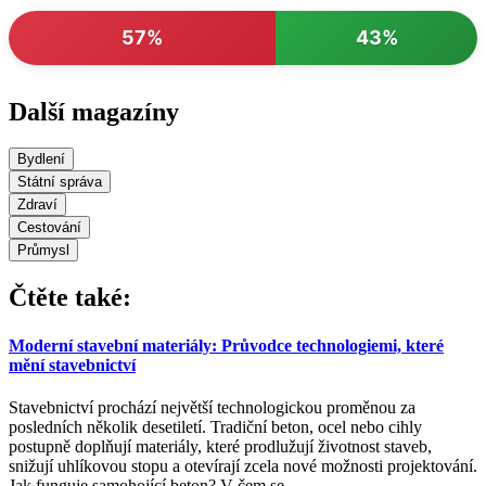
57%
43%
Další magazíny
Bydlení
Státní správa
Zdraví
Cestování
Průmysl
Čtěte také:
Moderní stavební materiály: Průvodce technologiemi, které
mění stavebnictví
Stavebnictví prochází největší technologickou proměnou za
posledních několik desetiletí. Tradiční beton, ocel nebo cihly
postupně doplňují materiály, které prodlužují životnost staveb,
snižují uhlíkovou stopu a otevírají zcela nové možnosti projektování.
Jak funguje samohojící beton? V čem se
…