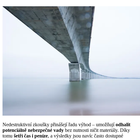
Nedestruktivní zkoušky přinášejí řadu výhod – umožňují
odhalit
potenciálně nebezpečné vady
bez nutnosti ničit materiály. Díky
tomu
šetří čas i peníze
, a výsledky jsou navíc často dostupné