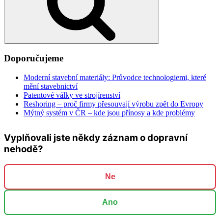
Doporučujeme
Moderní stavební materiály: Průvodce technologiemi, které
mění stavebnictví
Patentové války ve strojírenství
Reshoring – proč firmy přesouvají výrobu zpět do Evropy
Mýtný systém v ČR – kde jsou přínosy a kde problémy
Vyplňovali jste někdy záznam o dopravní
nehodě?
Ne
Ano