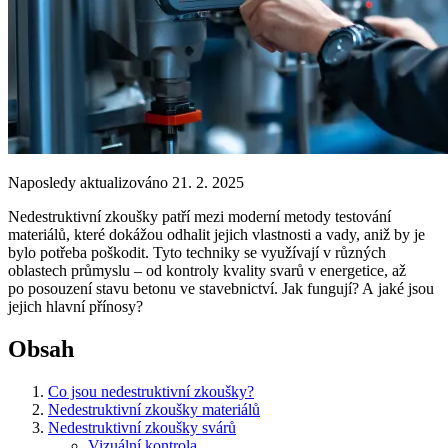
Naposledy aktualizováno 21. 2. 2025
Nedestruktivní zkoušky patří mezi moderní metody testování
materiálů, které dokážou odhalit jejich vlastnosti a vady, aniž by je
bylo potřeba poškodit. Tyto techniky se využívají v různých
oblastech průmyslu – od kontroly kvality svarů v energetice, až
po posouzení stavu betonu ve stavebnictví. Jak fungují? A jaké jsou
jejich hlavní přínosy?
Obsah
Co jsou nedestruktivní zkoušky?
Nedestruktivní zkoušky materiálů
Nedestruktivní zkoušky svárů
Vizuální kontrola