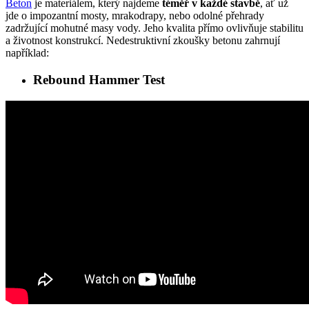
Beton
je materiálem, který najdeme
téměř v každé stavbě
, ať už
jde o impozantní mosty, mrakodrapy, nebo odolné přehrady
zadržující mohutné masy vody. Jeho kvalita přímo ovlivňuje stabilitu
a životnost konstrukcí. Nedestruktivní zkoušky betonu zahrnují
například:
Rebound Hammer Test