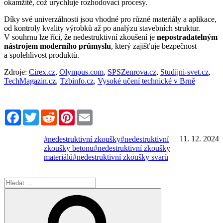
okamžitě, což urychluje rozhodovací procesy.
Díky své univerzálnosti jsou vhodné pro různé materiály a aplikace,
od kontroly kvality výrobků až po analýzu stavebních struktur.
V souhrnu lze říci, že nedestruktivní zkoušení je
nepostradatelným
nástrojem moderního průmyslu
, který zajišťuje bezpečnost
a spolehlivost produktů.
Zdroje:
Cirex.cz
,
Olympus.com
,
SPSZenrova.cz
,
Studijni-svet.cz
,
TechMagazin.cz
,
Tzbinfo.cz
,
Vysoké učení technické v Brně
Facebook
Twitter
Reddit
Pinterest
Email
11. 12. 2024
#nedestruktivní zkoušky
#nedestruktivní
zkoušky betonu
#nedestruktivní zkoušky
materiálů
#nedestruktivní zkoušky svarů
Hledat:
Hledání