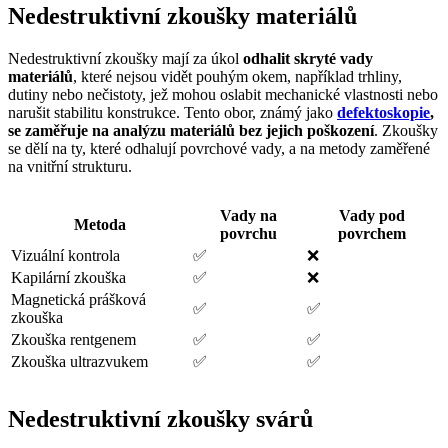
Nedestruktivní zkoušky materiálů
Nedestruktivní zkoušky mají za úkol
odhalit skryté vady
materiálů
, které nejsou vidět pouhým okem, například trhliny,
dutiny nebo nečistoty, jež mohou oslabit mechanické vlastnosti nebo
narušit stabilitu konstrukce. Tento obor, známý jako
defektoskopie
,
se zaměřuje na analýzu materiálů bez jejich poškození
. Zkoušky
se dělí na ty, které odhalují povrchové vady, a na metody zaměřené
na vnitřní strukturu.
Vady na
Vady pod
Metoda
povrchu
povrchem
Vizuální kontrola
✅
❌
Kapilární zkouška
✅
❌
Magnetická prášková
✅
✅
zkouška
Zkouška rentgenem
✅
✅
Zkouška ultrazvukem
✅
✅
Nedestruktivní zkoušky svárů