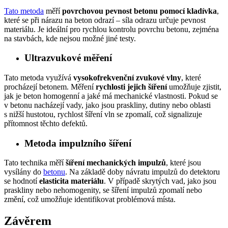
Tato metoda
měří
povrchovou pevnost betonu pomocí kladívka
,
které se při nárazu na beton odrazí – síla odrazu určuje pevnost
materiálu. Je ideální pro rychlou kontrolu povrchu betonu, zejména
na stavbách, kde nejsou možné jiné testy.
Ultrazvukové měření
Tato metoda využívá
vysokofrekvenční zvukové vlny
, které
procházejí betonem. Měření
rychlosti jejich šíření
umožňuje zjistit,
jak je beton homogenní a jaké má mechanické vlastnosti. Pokud se
v betonu nacházejí vady, jako jsou praskliny, dutiny nebo oblasti
s nižší hustotou, rychlost šíření vln se zpomalí, což signalizuje
přítomnost těchto defektů.
Metoda impulzního šíření
Tato technika měří
šíření mechanických impulzů
, které jsou
vysílány do
betonu
. Na základě doby návratu impulzů do detektoru
se hodnotí
elasticita materiálu
. V případě skrytých vad, jako jsou
praskliny nebo nehomogenity, se šíření impulzů zpomalí nebo
změní, což umožňuje identifikovat problémová místa.
Závěrem