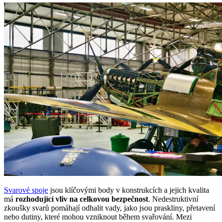
Svarové spoje
jsou klíčovými body v konstrukcích a jejich kvalita
má
rozhodující vliv na celkovou bezpečnost
. Nedestruktivní
zkoušky svarů pomáhají odhalit vady, jako jsou praskliny, přetavení
nebo dutiny, které mohou vzniknout během svařování. Mezi