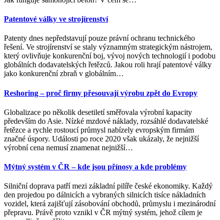
Patentové války ve strojírenství
Patenty dnes nepředstavují pouze právní ochranu technického
řešení. Ve strojírenství se staly významným strategickým nástrojem,
který ovlivňuje konkurenční boj, vývoj nových technologií i podobu
globálních dodavatelských řetězců. Jakou roli hrají patentové války
jako konkurenční zbraň v globálním
…
Reshoring – proč firmy přesouvají výrobu zpět do Evropy
Globalizace po několik desetiletí směřovala výrobní kapacity
především do Asie. Nízké mzdové náklady, rozsáhlé dodavatelské
řetězce a rychle rostoucí průmysl nabízely evropským firmám
značné úspory. Události po roce 2020 však ukázaly, že nejnižší
výrobní cena nemusí znamenat nejnižší
…
Mýtný systém v ČR – kde jsou přínosy a kde problémy
Silniční doprava patří mezi základní pilíře české ekonomiky. Každý
den projedou po dálnicích a vybraných silnicích tisíce nákladních
vozidel, která zajišťují zásobování obchodů, průmyslu i mezinárodní
přepravu. Právě proto vznikl v ČR mýtný systém, jehož cílem je