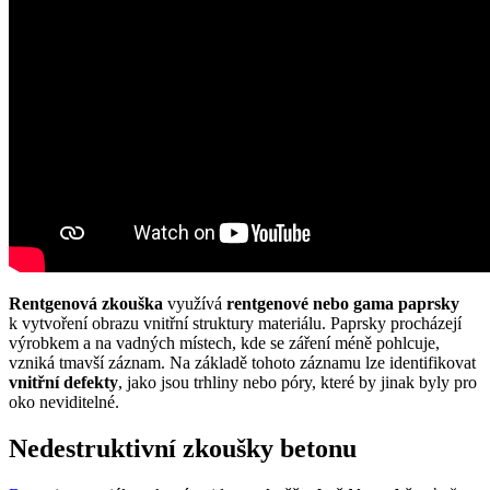
Rentgenová zkouška
využívá
rentgenové nebo gama paprsky
k vytvoření obrazu vnitřní struktury materiálu. Paprsky procházejí
výrobkem a na vadných místech, kde se záření méně pohlcuje,
vzniká tmavší záznam. Na základě tohoto záznamu lze identifikovat
vnitřní defekty
, jako jsou trhliny nebo póry, které by jinak byly pro
oko neviditelné.
Nedestruktivní zkoušky betonu