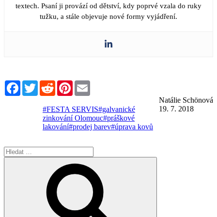
textech. Psaní ji provází od dětství, kdy poprvé vzala do ruky
tužku, a stále objevuje nové formy vyjádření.
Facebook
Twitter
Reddit
Pinterest
Email
Natálie Schönová
19. 7. 2018
#FESTA SERVIS
#galvanické
zinkování Olomouc
#práškové
lakování
#prodej barev
#úprava kovů
Hledat:
Hledání