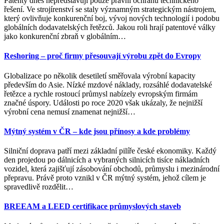
Patenty dnes nepředstavují pouze právní ochranu technického
řešení. Ve strojírenství se staly významným strategickým nástrojem,
který ovlivňuje konkurenční boj, vývoj nových technologií i podobu
globálních dodavatelských řetězců. Jakou roli hrají patentové války
jako konkurenční zbraň v globálním
…
Reshoring – proč firmy přesouvají výrobu zpět do Evropy
Globalizace po několik desetiletí směřovala výrobní kapacity
především do Asie. Nízké mzdové náklady, rozsáhlé dodavatelské
řetězce a rychle rostoucí průmysl nabízely evropským firmám
značné úspory. Události po roce 2020 však ukázaly, že nejnižší
výrobní cena nemusí znamenat nejnižší
…
Mýtný systém v ČR – kde jsou přínosy a kde problémy
Silniční doprava patří mezi základní pilíře české ekonomiky. Každý
den projedou po dálnicích a vybraných silnicích tisíce nákladních
vozidel, která zajišťují zásobování obchodů, průmyslu i mezinárodní
přepravu. Právě proto vznikl v ČR mýtný systém, jehož cílem je
spravedlivě rozdělit
…
BREEAM a LEED certifikace průmyslových staveb