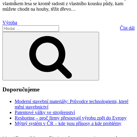
vlastníkem lesa se kromě radosti z vlastního kousku půdy, kam
můžete chodit na houby, těžit dřevo
…
Výroba
Hledat:
Číst dál
Hledání
Doporučujeme
Moderní stavební materiály: Průvodce technologiemi, které
mění stavebnictví
Patentové války ve strojírenství
Reshoring – proč firmy přesouvají výrobu zpět do Evropy
Mýtný systém v ČR – kde jsou přínosy a kde problémy