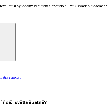
extil musí být odolný vůči tření a opotřebení, musí zvládnout odolat c
Hledání
í stavebnictví
í řidiči světla špatně?