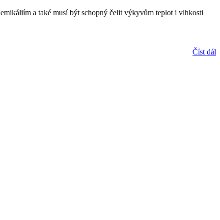
hemikáliím a také musí být schopný čelit výkyvům teplot i vlhkosti
Číst dál