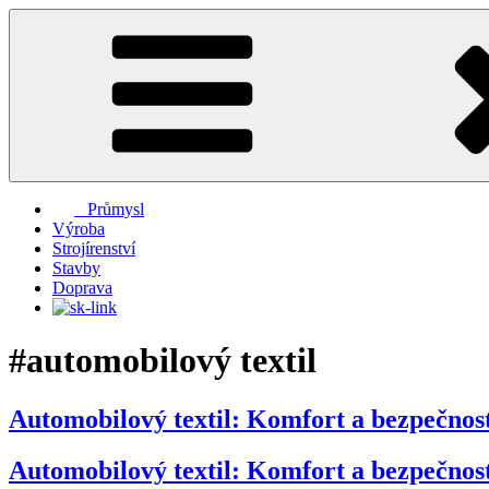
Přejít
k
obsahu
webu
Průmysl
Výroba
Strojírenství
Stavby
Doprava
#automobilový textil
Automobilový textil: Komfort a bezpečnost
Automobilový textil: Komfort a bezpečnost