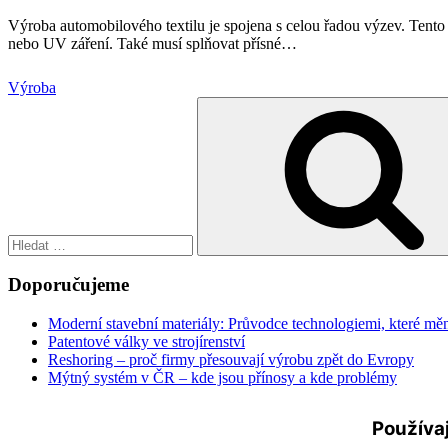
Výroba automobilového textilu je spojena s celou řadou výzev. Tento t
nebo UV záření. Také musí splňovat přísné
…
Výroba
Hledat:
Doporučujeme
Moderní stavební materiály: Průvodce technologiemi, které měn
Patentové války ve strojírenství
Reshoring – proč firmy přesouvají výrobu zpět do Evropy
Mýtný systém v ČR – kde jsou přínosy a kde problémy
Používaj