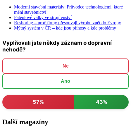
Moderní stavební materiály: Průvodce technologiemi, které
mění stavebnictví
Patentové války ve strojírenství
Reshoring – proč firmy přesouvají výrobu zpět do Evropy
Mýtný systém v ČR – kde jsou přínosy a kde problémy
Vyplňovali jste někdy záznam o dopravní
nehodě?
Ne
Ano
57%
43%
Další magazíny