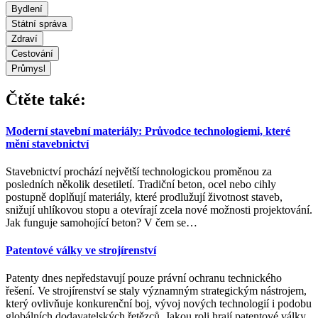
Bydlení
Státní správa
Zdraví
Cestování
Průmysl
Čtěte také:
Moderní stavební materiály: Průvodce technologiemi, které
mění stavebnictví
Stavebnictví prochází největší technologickou proměnou za
posledních několik desetiletí. Tradiční beton, ocel nebo cihly
postupně doplňují materiály, které prodlužují životnost staveb,
snižují uhlíkovou stopu a otevírají zcela nové možnosti projektování.
Jak funguje samohojící beton? V čem se
…
Patentové války ve strojírenství
Patenty dnes nepředstavují pouze právní ochranu technického
řešení. Ve strojírenství se staly významným strategickým nástrojem,
který ovlivňuje konkurenční boj, vývoj nových technologií i podobu
globálních dodavatelských řetězců. Jakou roli hrají patentové války