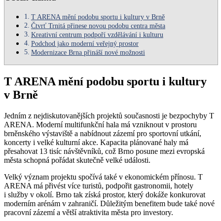
T ARENA mění podobu sportu i kultury v Brně
Čtvrť Trnitá přinese novou podobu centra města
Kreativní centrum podpoří vzdělávání i kulturu
Podchod jako moderní veřejný prostor
Modernizace Brna přináší nové možnosti
T ARENA mění podobu sportu i kultury
v Brně
Jedním z nejdiskutovanějších projektů současnosti je bezpochyby T
ARENA. Moderní multifunkční hala má vzniknout v prostoru
brněnského výstaviště a nabídnout zázemí pro sportovní utkání,
koncerty i velké kulturní akce. Kapacita plánované haly má
přesahovat 13 tisíc návštěvníků, což Brno posune mezi evropská
města schopná pořádat skutečně velké události.
Velký význam projektu spočívá také v ekonomickém přínosu. T
ARENA má přivést více turistů, podpořit gastronomii, hotely
i služby v okolí. Brno tak získá prostor, který dokáže konkurovat
moderním arénám v zahraničí. Důležitým benefitem bude také nové
pracovní zázemí a větší atraktivita města pro investory.