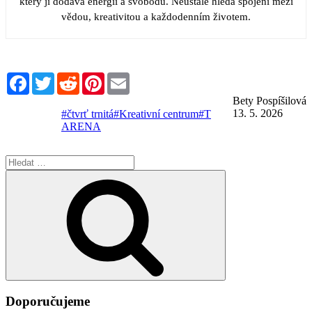
který jí dodává energii a svobodu. Neustále hledá spojení mezi
vědou, kreativitou a každodenním životem.
Facebook
Twitter
Reddit
Pinterest
Email
Bety Pospíšilová
13. 5. 2026
#čtvrť trnitá
#Kreativní centrum
#T
ARENA
Hledat:
Hledání
Doporučujeme