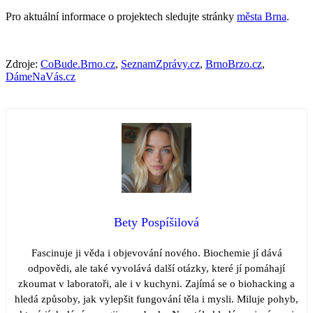
Pro aktuální informace o projektech sledujte stránky
města Brna
.
Zdroje:
CoBude.Brno.cz
,
SeznamZprávy.cz
,
BrnoBrzo.cz
,
DámeNaVás.cz
Bety Pospíšilová
Fascinuje ji věda i objevování nového. Biochemie jí dává
odpovědi, ale také vyvolává další otázky, které jí pomáhají
zkoumat v laboratoři, ale i v kuchyni. Zajímá se o biohacking a
hledá způsoby, jak vylepšit fungování těla i mysli. Miluje pohyb,