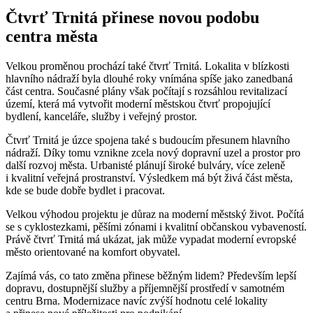
Čtvrť Trnitá přinese novou podobu
centra města
Velkou proměnou prochází také čtvrť Trnitá. Lokalita v blízkosti
hlavního nádraží byla dlouhé roky vnímána spíše jako zanedbaná
část centra. Současné plány však počítají s rozsáhlou revitalizací
území, která má vytvořit moderní městskou čtvrť propojující
bydlení, kanceláře, služby i veřejný prostor.
Čtvrť Trnitá je úzce spojena také s budoucím přesunem hlavního
nádraží. Díky tomu vznikne zcela nový dopravní uzel a prostor pro
další rozvoj města. Urbanisté plánují široké bulváry, více zeleně
i kvalitní veřejná prostranství. Výsledkem má být živá část města,
kde se bude dobře bydlet i pracovat.
Velkou výhodou projektu je důraz na moderní městský život. Počítá
se s cyklostezkami, pěšími zónami i kvalitní občanskou vybaveností.
Právě čtvrť Trnitá má ukázat, jak může vypadat moderní evropské
město orientované na komfort obyvatel.
Zajímá vás, co tato změna přinese běžným lidem? Především lepší
dopravu, dostupnější služby a příjemnější prostředí v samotném
centru Brna. Modernizace navíc zvýší hodnotu celé lokality