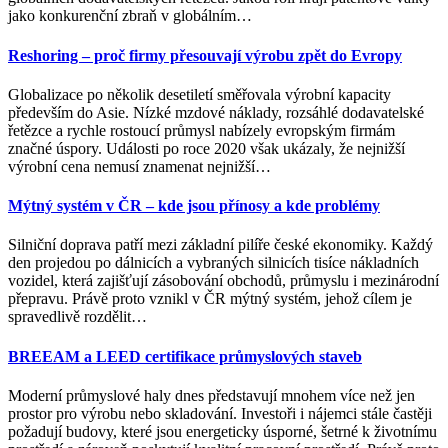
jako konkurenční zbraň v globálním
…
Reshoring – proč firmy přesouvají výrobu zpět do Evropy
Globalizace po několik desetiletí směřovala výrobní kapacity
především do Asie. Nízké mzdové náklady, rozsáhlé dodavatelské
řetězce a rychle rostoucí průmysl nabízely evropským firmám
značné úspory. Události po roce 2020 však ukázaly, že nejnižší
výrobní cena nemusí znamenat nejnižší
…
Mýtný systém v ČR – kde jsou přínosy a kde problémy
Silniční doprava patří mezi základní pilíře české ekonomiky. Každý
den projedou po dálnicích a vybraných silnicích tisíce nákladních
vozidel, která zajišťují zásobování obchodů, průmyslu i mezinárodní
přepravu. Právě proto vznikl v ČR mýtný systém, jehož cílem je
spravedlivě rozdělit
…
BREEAM a LEED certifikace průmyslových staveb
Moderní průmyslové haly dnes představují mnohem více než jen
prostor pro výrobu nebo skladování. Investoři i nájemci stále častěji
požadují budovy, které jsou energeticky úsporné, šetrné k životnímu