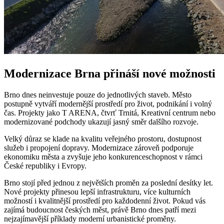
Modernizace Brna přináší nové možnosti
Brno dnes neinvestuje pouze do jednotlivých staveb. Město
postupně vytváří modernější prostředí pro život, podnikání i volný
čas. Projekty jako T ARENA, čtvrť Trnitá, Kreativní centrum nebo
modernizované podchody ukazují jasný směr dalšího rozvoje.
Velký důraz se klade na kvalitu veřejného prostoru, dostupnost
služeb i propojení dopravy. Modernizace zároveň podporuje
ekonomiku města a zvyšuje jeho konkurenceschopnost v rámci
České republiky i Evropy.
Brno stojí před jednou z největších proměn za poslední desítky let.
Nové projekty přinesou lepší infrastrukturu, více kulturních
možností i kvalitnější prostředí pro každodenní život. Pokud vás
zajímá budoucnost českých měst, právě Brno dnes patří mezi
nejzajímavější příklady moderní urbanistické proměny.