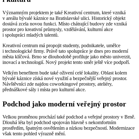
Významným projektem je také Kreativní centrum, které vzniká
v areálu bývalé káznice na Bratislavské ulici. Historický objekt
dostává zcela novou funkci. Místo chátrající budovy zde vzniká
prostor pro kreativní průmysly, vzdělávání, kulturní akce
i spolupráci mladých talentů.
Kreativní centrum má propojit studenty, podnikatele, umělce
i technologické firmy. Právě tato spolupráce je dnes pro moderní
města klíčová. Brno se dlouhodobě profiluje jako město univerzit,
inovací a technologií. Nový projekt tento směr ještě více podpoří.
Velkým benefitem bude také oživení celé lokality. Oblast kolem
bývalé káznice získá nové využití a bezpečnější veřejný prostor.
Návštěvníci zde najdou coworkingové prostory, ateliéry,
přednáškové sály i místa pro kulturní akce.
Podchod jako moderní veřejný prostor
Velkou proměnou prochází také podchod a veřejné prostory v Brně.
Dlouhá léta byl podchod spojován hlavně s nekomfortním
prostředím, špatným osvětlením a nízkou bezpečností. Modernizace
však tento pohled výrazně mění.