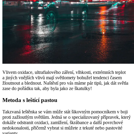
Vlivem oxidace, ultrafialového záření, vlhkosti, extrémních teplot
a jiných vnějších vlivů mají světlomety bohužel tendenci časem
žloutnout a blednout. Naštěstí pro vás máme pár tipů, jak dát světla
zase do pořádku tak, aby byla jako ze škatulky!
Metoda s leštící pastou
Takzvaná leštěnka se vám může stát šikovným pomocníkem v boji
proti zažloutlým světlům. Jedná se o specializovaný přípravek, který
dokáže odstranit oxidaci, zamlžení, škrábance a další povrchové
nedokonalosti, přičemž vybrat si můžete z tekuté nebo pastovité
varianty.