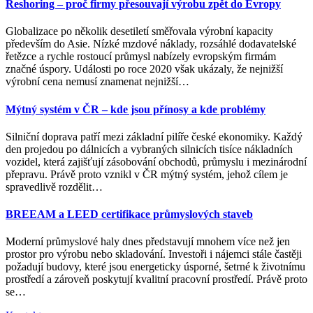
Reshoring – proč firmy přesouvají výrobu zpět do Evropy
Globalizace po několik desetiletí směřovala výrobní kapacity
především do Asie. Nízké mzdové náklady, rozsáhlé dodavatelské
řetězce a rychle rostoucí průmysl nabízely evropským firmám
značné úspory. Události po roce 2020 však ukázaly, že nejnižší
výrobní cena nemusí znamenat nejnižší
…
Mýtný systém v ČR – kde jsou přínosy a kde problémy
Silniční doprava patří mezi základní pilíře české ekonomiky. Každý
den projedou po dálnicích a vybraných silnicích tisíce nákladních
vozidel, která zajišťují zásobování obchodů, průmyslu i mezinárodní
přepravu. Právě proto vznikl v ČR mýtný systém, jehož cílem je
spravedlivě rozdělit
…
BREEAM a LEED certifikace průmyslových staveb
Moderní průmyslové haly dnes představují mnohem více než jen
prostor pro výrobu nebo skladování. Investoři i nájemci stále častěji
požadují budovy, které jsou energeticky úsporné, šetrné k životnímu
prostředí a zároveň poskytují kvalitní pracovní prostředí. Právě proto
se
…