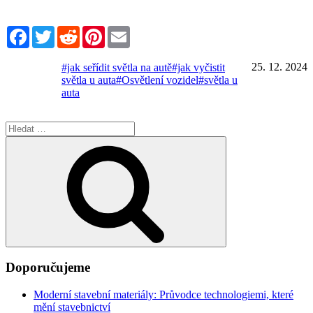
Facebook
Twitter
Reddit
Pinterest
Email
25. 12. 2024
#jak seřídit světla na autě
#jak vyčistit
světla u auta
#Osvětlení vozidel
#světla u
auta
Hledat:
Hledání
Doporučujeme
Moderní stavební materiály: Průvodce technologiemi, které
mění stavebnictví