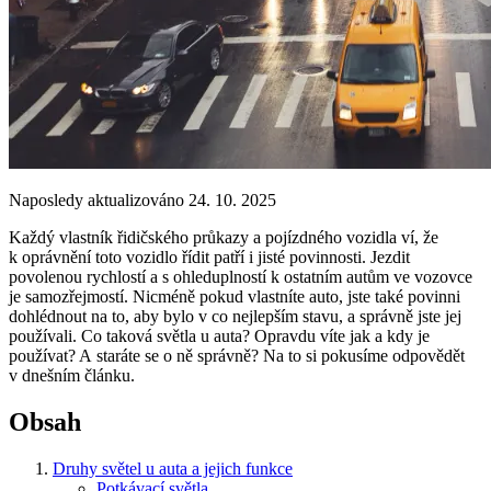
Naposledy aktualizováno 24. 10. 2025
Každý vlastník řidičského průkazy a pojízdného vozidla ví, že
k oprávnění toto vozidlo řídit patří i jisté povinnosti. Jezdit
povolenou rychlostí a s ohleduplností k ostatním autům ve vozovce
je samozřejmostí. Nicméně pokud vlastníte auto, jste také povinni
dohlédnout na to, aby bylo v co nejlepším stavu, a správně jste jej
používali. Co taková světla u auta? Opravdu víte jak a kdy je
používat? A staráte se o ně správně? Na to si pokusíme odpovědět
v dnešním článku.
Obsah
Druhy světel u auta a jejich funkce
Potkávací světla