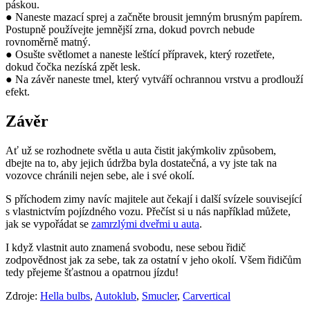
páskou.
● Naneste mazací sprej a začněte brousit jemným brusným papírem.
Postupně používejte jemnější zrna, dokud povrch nebude
rovnoměrně matný.
● Osušte světlomet a naneste leštící přípravek, který rozetřete,
dokud čočka nezíská zpět lesk.
● Na závěr naneste tmel, který vytváří ochrannou vrstvu a prodlouží
efekt.
Závěr
Ať už se rozhodnete světla u auta čistit jakýmkoliv způsobem,
dbejte na to, aby jejich údržba byla dostatečná, a vy jste tak na
vozovce chránili nejen sebe, ale i své okolí.
S příchodem zimy navíc majitele aut čekají i další svízele související
s vlastnictvím pojízdného vozu. Přečíst si u nás například můžete,
jak se vypořádat se
zamrzlými dveřmi u auta
.
I když vlastnit auto znamená svobodu, nese sebou řidič
zodpovědnost jak za sebe, tak za ostatní v jeho okolí. Všem řidičům
tedy přejeme šťastnou a opatrnou jízdu!
Zdroje:
Hella bulbs
,
Autoklub
,
Smucler
,
Carvertical