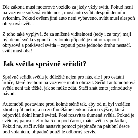
Dle zákona musí motorové vozidlo za jízdy vždy svítit. Pokud není
na vozovce snížená viditelnost, musí auto svítit alespoň denním
svícením. Pokud ovšem jimi auto není vybaveno, svítit musí alespoň
obrysová světla.
Z toho také vyplývá, že za snížené viditelnosti (tedy i za tmy) mají
být denní světla vypnutá – v tomto případě je nutno zapnout
obrysová a potkávací světla – zapnutí poze jednoho druhu nestačí,
svítit musí oba!
Jak světla správně seřídit?
Správně seřídit světla je důležité nejen pro nás, ale i pro ostatní
řidiče, které bychom na vozovce mohli ohrozit. Seřídit automobilová
světla není tak těžké, jak se může zdát. Stačí znát tento jednoduchý
návod.
Automobil postavíme proti kolmé stěně tak, aby od ní byl vzdálen
zhruba půl metru, a na zeď uděláme tenkou čáru o výšce, která
odpovídá dolní hraně světel. Poté rozsviťte tlumená světla. Pokud je
světelný paprsek zhruba 5 cm pod čarou, máte světla v pořádku,
Pokud ne, stačí světla nastavit pomocí přepínače na palubní desce
pod volantem, případně použijte odborný servis.