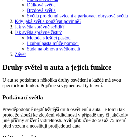
Dálková světla
Brzdová světla
Světla pro denní svícení a parkovací obrysová světla
Kdy jaká světla používat povinně?
Jak světla správně seřídit?
Jak světla správně čistit?
Metoda s leštící pastou
I zubní pasta může pomoci
Sada na obnovu světlometů
Závěr
Druhy světel u auta a jejich funkce
U aut se potkáme s několika druhy osvětlení a každé má svou
specifickou funkci. Pojďme si vyjmenovat ty hlavní:
Potkávací světla
Pravděpodobně nejdůležitější druh osvětlení u auta. Je tomu tak
proto, že slouží ke zlepšení viditelnosti v případě tmy či jakékoliv
jiné příčiny snížení viditelnosti. Svítí přibližně do 50 až 75 metrů
před vozem a neoslňují protijedoucí auta.