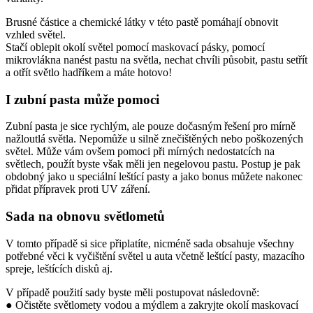
Brusné částice a chemické látky v této pastě pomáhají obnovit
vzhled světel.
Stačí oblepit okolí světel pomocí maskovací pásky, pomocí
mikrovlákna nanést pastu na světla, nechat chvíli působit, pastu setřít
a otřít světlo hadříkem a máte hotovo!
I zubní pasta může pomoci
Zubní pasta je sice rychlým, ale pouze dočasným řešení pro mírně
nažloutlá světla. Nepomůže u silně znečištěných nebo poškozených
světel. Může vám ovšem pomoci při mírných nedostatcích na
světlech, použít byste však měli jen negelovou pastu. Postup je pak
obdobný jako u speciální leštící pasty a jako bonus můžete nakonec
přidat přípravek proti UV záření.
Sada na obnovu světlometů
V tomto případě si sice připlatíte, nicméně sada obsahuje všechny
potřebné věci k vyčištění světel u auta včetně leštící pasty, mazacího
spreje, leštících disků aj.
V případě použití sady byste měli postupovat následovně:
● Očistěte světlomety vodou a mýdlem a zakryjte okolí maskovací