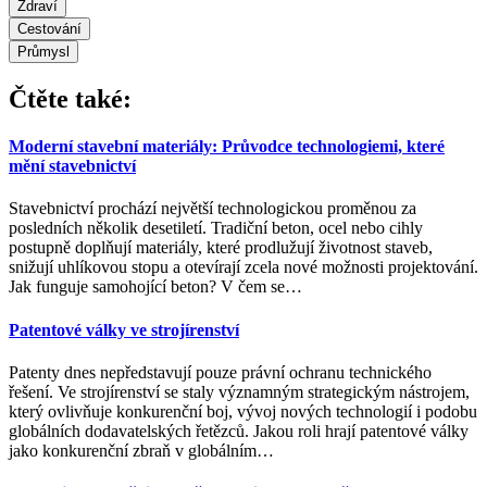
Zdraví
Cestování
Průmysl
Čtěte také:
Moderní stavební materiály: Průvodce technologiemi, které
mění stavebnictví
Stavebnictví prochází největší technologickou proměnou za
posledních několik desetiletí. Tradiční beton, ocel nebo cihly
postupně doplňují materiály, které prodlužují životnost staveb,
snižují uhlíkovou stopu a otevírají zcela nové možnosti projektování.
Jak funguje samohojící beton? V čem se
…
Patentové války ve strojírenství
Patenty dnes nepředstavují pouze právní ochranu technického
řešení. Ve strojírenství se staly významným strategickým nástrojem,
který ovlivňuje konkurenční boj, vývoj nových technologií i podobu
globálních dodavatelských řetězců. Jakou roli hrají patentové války
jako konkurenční zbraň v globálním
…