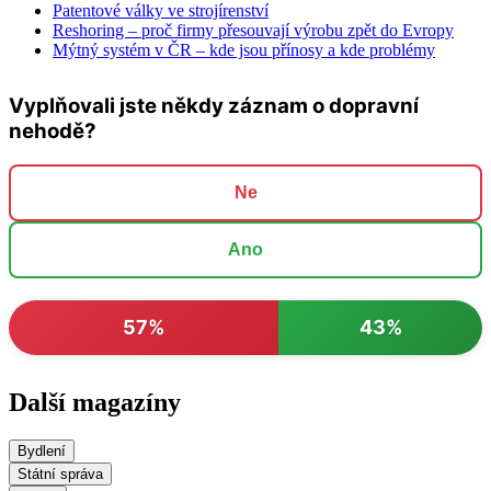
Patentové války ve strojírenství
Reshoring – proč firmy přesouvají výrobu zpět do Evropy
Mýtný systém v ČR – kde jsou přínosy a kde problémy
Vyplňovali jste někdy záznam o dopravní
nehodě?
Ne
Ano
57%
43%
Další magazíny
Bydlení
Státní správa