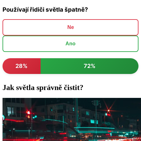
Používají řidiči světla špatně?
Ne
Ano
28%
72%
Jak světla správně čistit?