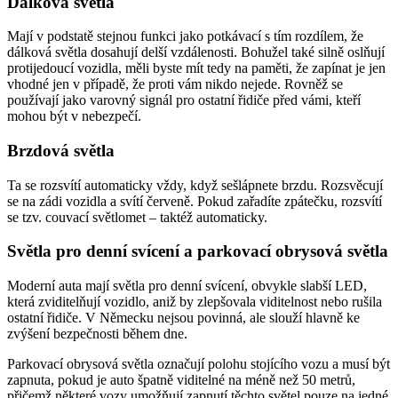
Dálková světla
Mají v podstatě stejnou funkci jako potkávací s tím rozdílem, že
dálková světla dosahují delší vzdálenosti. Bohužel také silně oslňují
protijedoucí vozidla, měli byste mít tedy na paměti, že zapínat je jen
vhodné jen v případě, že proti vám nikdo nejede. Rovněž se
používají jako varovný signál pro ostatní řidiče před vámi, kteří
mohou být v nebezpečí.
Brzdová světla
Ta se rozsvítí automaticky vždy, když sešlápnete brzdu. Rozsvěcují
se na zádi vozidla a svítí červeně. Pokud zařadíte zpátečku, rozsvítí
se tzv. couvací světlomet – taktéž automaticky.
Světla pro denní svícení a parkovací obrysová světla
Moderní auta mají světla pro denní svícení, obvykle slabší LED,
která zviditelňují vozidlo, aniž by zlepšovala viditelnost nebo rušila
ostatní řidiče. V Německu nejsou povinná, ale slouží hlavně ke
zvýšení bezpečnosti během dne.
Parkovací obrysová světla označují polohu stojícího vozu a musí být
zapnuta, pokud je auto špatně viditelné na méně než 50 metrů,
přičemž některé vozy umožňují zapnutí těchto světel pouze na jedné