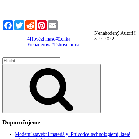
Facebook
Twitter
Reddit
Pinterest
Email
Nenahodený Autor!!!
8. 9. 2022
#Hovězí maso
#Lenka
Ficbauerová
#Pštrosí farma
Hledat:
Hledání
Doporučujeme
Moderní stavební materiály: Průvodce technologiemi, které