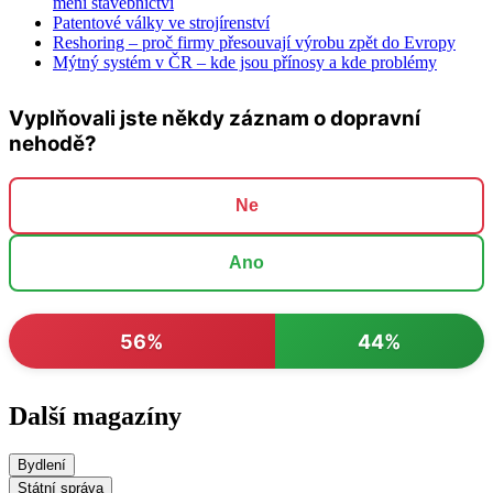
mění stavebnictví
Patentové války ve strojírenství
Reshoring – proč firmy přesouvají výrobu zpět do Evropy
Mýtný systém v ČR – kde jsou přínosy a kde problémy
Vyplňovali jste někdy záznam o dopravní
nehodě?
Ne
Ano
56%
44%
Další magazíny
Bydlení
Státní správa