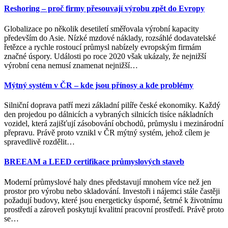
Reshoring – proč firmy přesouvají výrobu zpět do Evropy
Globalizace po několik desetiletí směřovala výrobní kapacity
především do Asie. Nízké mzdové náklady, rozsáhlé dodavatelské
řetězce a rychle rostoucí průmysl nabízely evropským firmám
značné úspory. Události po roce 2020 však ukázaly, že nejnižší
výrobní cena nemusí znamenat nejnižší
…
Mýtný systém v ČR – kde jsou přínosy a kde problémy
Silniční doprava patří mezi základní pilíře české ekonomiky. Každý
den projedou po dálnicích a vybraných silnicích tisíce nákladních
vozidel, která zajišťují zásobování obchodů, průmyslu i mezinárodní
přepravu. Právě proto vznikl v ČR mýtný systém, jehož cílem je
spravedlivě rozdělit
…
BREEAM a LEED certifikace průmyslových staveb
Moderní průmyslové haly dnes představují mnohem více než jen
prostor pro výrobu nebo skladování. Investoři i nájemci stále častěji
požadují budovy, které jsou energeticky úsporné, šetrné k životnímu
prostředí a zároveň poskytují kvalitní pracovní prostředí. Právě proto
se
…