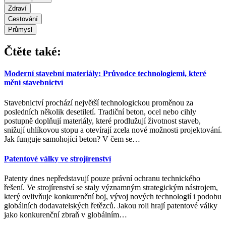
Zdraví
Cestování
Průmysl
Čtěte také:
Moderní stavební materiály: Průvodce technologiemi, které
mění stavebnictví
Stavebnictví prochází největší technologickou proměnou za
posledních několik desetiletí. Tradiční beton, ocel nebo cihly
postupně doplňují materiály, které prodlužují životnost staveb,
snižují uhlíkovou stopu a otevírají zcela nové možnosti projektování.
Jak funguje samohojící beton? V čem se
…
Patentové války ve strojírenství
Patenty dnes nepředstavují pouze právní ochranu technického
řešení. Ve strojírenství se staly významným strategickým nástrojem,
který ovlivňuje konkurenční boj, vývoj nových technologií i podobu
globálních dodavatelských řetězců. Jakou roli hrají patentové války
jako konkurenční zbraň v globálním
…