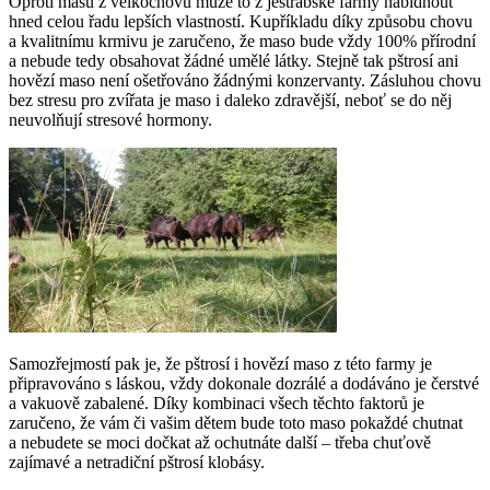
Oproti masu z velkochovů může to z jestřabské farmy nabídnout
hned celou řadu lepších vlastností. Kupříkladu díky způsobu chovu
a kvalitnímu krmivu je zaručeno, že maso bude vždy 100% přírodní
a nebude tedy obsahovat žádné umělé látky. Stejně tak pštrosí ani
hovězí maso není ošetřováno žádnými konzervanty. Zásluhou chovu
bez stresu pro zvířata je maso i daleko zdravější, neboť se do něj
neuvolňují stresové hormony.
Samozřejmostí pak je, že pštrosí i hovězí maso z této farmy je
připravováno s láskou, vždy dokonale dozrálé a dodáváno je čerstvé
a vakuově zabalené. Díky kombinaci všech těchto faktorů je
zaručeno, že vám či vašim dětem bude toto maso pokaždé chutnat
a nebudete se moci dočkat až ochutnáte další – třeba chuťově
zajímavé a netradiční pštrosí klobásy.