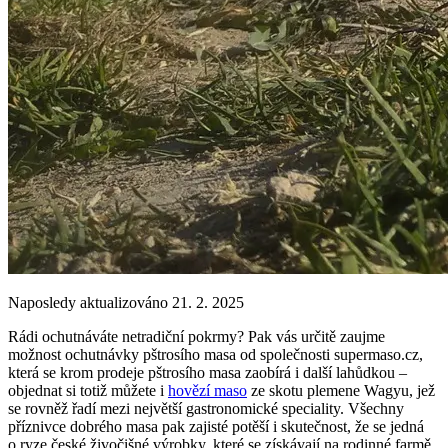
Naposledy aktualizováno 21. 2. 2025
Rádi ochutnáváte netradiční pokrmy? Pak vás určitě zaujme
možnost ochutnávky pštrosího masa od společnosti supermaso.cz,
která se krom prodeje pštrosího masa zaobírá i další lahůdkou –
objednat si totiž můžete i
hovězí maso
ze skotu plemene Wagyu, jež
se rovněž řadí mezi největší gastronomické speciality. Všechny
příznivce dobrého masa pak zajisté potěší i skutečnost, že se jedná
o ryze české živočišné výrobky, které se získávají na rodinné farmě