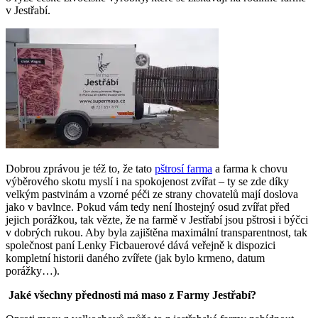
v Jestřabí.
Dobrou zprávou je též to, že tato
pštrosí farma
a farma k chovu
výběrového skotu myslí i na spokojenost zvířat – ty se zde díky
velkým pastvinám a vzorné péči ze strany chovatelů mají doslova
jako v bavlnce. Pokud vám tedy není lhostejný osud zvířat před
jejich porážkou, tak vězte, že na farmě v Jestřabí jsou pštrosi i býčci
v dobrých rukou. Aby byla zajištěna maximální transparentnost, tak
společnost paní Lenky Ficbauerové dává veřejně k dispozici
kompletní historii daného zvířete (jak bylo krmeno, datum
porážky…).
Jaké všechny přednosti má maso z Farmy Jestřabí?