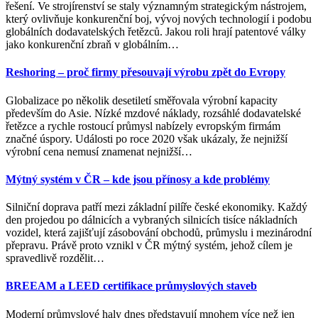
řešení. Ve strojírenství se staly významným strategickým nástrojem,
který ovlivňuje konkurenční boj, vývoj nových technologií i podobu
globálních dodavatelských řetězců. Jakou roli hrají patentové války
jako konkurenční zbraň v globálním
…
Reshoring – proč firmy přesouvají výrobu zpět do Evropy
Globalizace po několik desetiletí směřovala výrobní kapacity
především do Asie. Nízké mzdové náklady, rozsáhlé dodavatelské
řetězce a rychle rostoucí průmysl nabízely evropským firmám
značné úspory. Události po roce 2020 však ukázaly, že nejnižší
výrobní cena nemusí znamenat nejnižší
…
Mýtný systém v ČR – kde jsou přínosy a kde problémy
Silniční doprava patří mezi základní pilíře české ekonomiky. Každý
den projedou po dálnicích a vybraných silnicích tisíce nákladních
vozidel, která zajišťují zásobování obchodů, průmyslu i mezinárodní
přepravu. Právě proto vznikl v ČR mýtný systém, jehož cílem je
spravedlivě rozdělit
…
BREEAM a LEED certifikace průmyslových staveb
Moderní průmyslové haly dnes představují mnohem více než jen