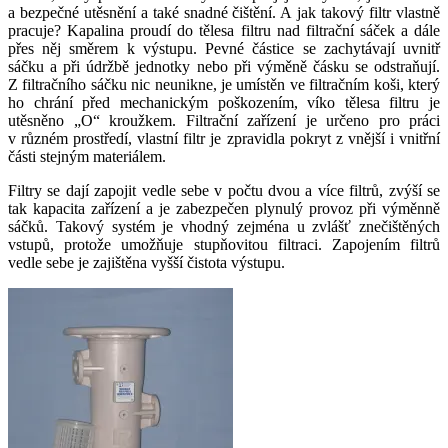
a bezpečné utěsnění a také snadné čištění. A jak takový filtr vlastně
pracuje? Kapalina proudí do tělesa filtru nad filtrační sáček a dále
přes něj směrem k výstupu. Pevné částice se zachytávají uvnitř
sáčku a při údržbě jednotky nebo při výměně čásku se odstraňují.
Z filtračního sáčku nic neunikne, je umístěn ve filtračním koši, který
ho chrání před mechanickým poškozením, víko tělesa filtru je
utěsněno „O“ kroužkem. Filtrační zařízení je určeno pro práci
v různém prostředí, vlastní filtr je zpravidla pokryt z vnější i vnitřní
části stejným materiálem.
Filtry se dají zapojit vedle sebe v počtu dvou a více filtrů, zvýší se
tak kapacita zařízení a je zabezpečen plynulý provoz při výměnně
sáčků. Takový systém je vhodný zejména u zvlášť znečištěných
vstupů, protože umožňuje stupňovitou filtraci. Zapojením filtrů
vedle sebe je zajištěna vyšší čistota výstupu.