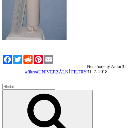
Facebook
Twitter
Reddit
Pinterest
Email
Nenahodený Autor!!!
31. 7. 2018
#filtry
#UNIVERZÁLNÍ FILTRY
Hledat:
Hledání