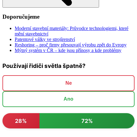
Doporučujeme
Moderní stavební materiály: Průvodce technologiemi, které
mění stavebnictví
Patentové války ve strojírenství
Reshoring – proč firmy přesouvají výrobu zpět do Evropy
Mýtný systém v ČR – kde jsou přínosy a kde problémy
Používají řidiči světla špatně?
Ne
Ano
28%
72%