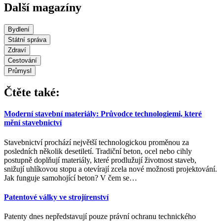
Další magazíny
Bydlení
Státní správa
Zdraví
Cestování
Průmysl
Čtěte také:
Moderní stavební materiály: Průvodce technologiemi, které
mění stavebnictví
Stavebnictví prochází největší technologickou proměnou za
posledních několik desetiletí. Tradiční beton, ocel nebo cihly
postupně doplňují materiály, které prodlužují životnost staveb,
snižují uhlíkovou stopu a otevírají zcela nové možnosti projektování.
Jak funguje samohojící beton? V čem se
…
Patentové války ve strojírenství
Patenty dnes nepředstavují pouze právní ochranu technického