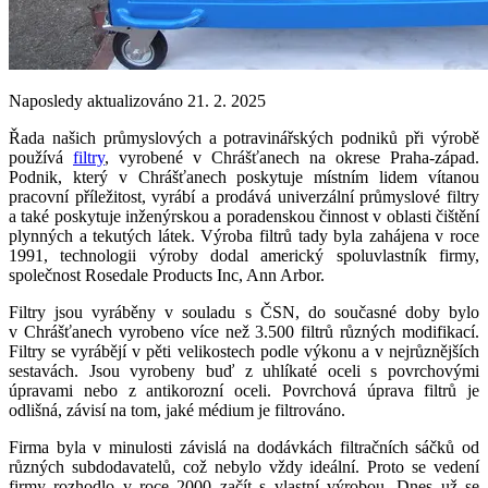
Naposledy aktualizováno 21. 2. 2025
Řada našich průmyslových a potravinářských podniků při výrobě
používá
filtry
, vyrobené v Chrášťanech na okrese Praha-západ.
Podnik, který v Chrášťanech poskytuje místním lidem vítanou
pracovní příležitost, vyrábí a prodává univerzální průmyslové filtry
a také poskytuje inženýrskou a poradenskou činnost v oblasti čištění
plynných a tekutých látek. Výroba filtrů tady byla zahájena v roce
1991, technologii výroby dodal americký spoluvlastník firmy,
společnost Rosedale Products Inc, Ann Arbor.
Filtry jsou vyráběny v souladu s ČSN, do současné doby bylo
v Chrášťanech vyrobeno více než 3.500 filtrů různých modifikací.
Filtry se vyrábějí v pěti velikostech podle výkonu a v nejrůznějších
sestavách. Jsou vyrobeny buď z uhlíkaté oceli s povrchovými
úpravami nebo z antikorozní oceli. Povrchová úprava filtrů je
odlišná, závisí na tom, jaké médium je filtrováno.
Firma byla v minulosti závislá na dodávkách filtračních sáčků od
různých subdodavatelů, což nebylo vždy ideální. Proto se vedení
firmy rozhodlo v roce 2000 začít s vlastní výrobou. Dnes už se