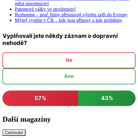
mění stavebnictví
Patentové války ve strojírenství
Reshoring – proč firmy přesouvají výrobu zpět do Evropy
Mýtný systém v ČR – kde jsou přínosy a kde problémy
Vyplňovali jste někdy záznam o dopravní
nehodě?
Ne
Ano
57%
43%
Další magazíny
Cestování