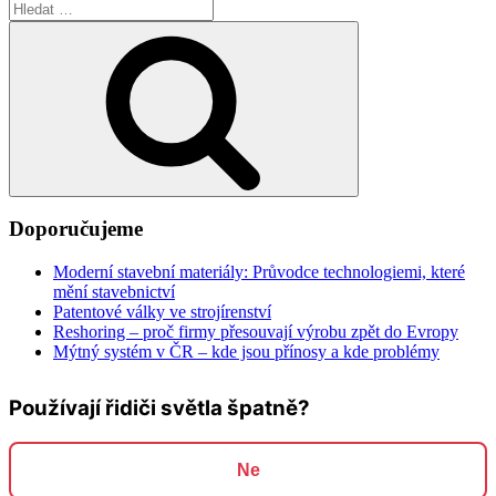
Hledat:
Hledání
Doporučujeme
Moderní stavební materiály: Průvodce technologiemi, které
mění stavebnictví
Patentové války ve strojírenství
Reshoring – proč firmy přesouvají výrobu zpět do Evropy
Mýtný systém v ČR – kde jsou přínosy a kde problémy
Používají řidiči světla špatně?
Ne