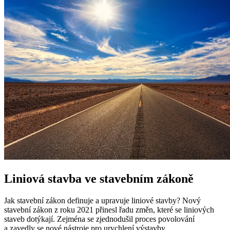
Liniová stavba ve stavebním zákoně
Jak stavební zákon definuje a upravuje liniové stavby? Nový
stavební zákon z roku 2021 přinesl řadu změn, které se liniových
staveb dotýkají. Zejména se zjednodušil proces povolování
a zavedly se nové nástroje pro urychlení výstavby.