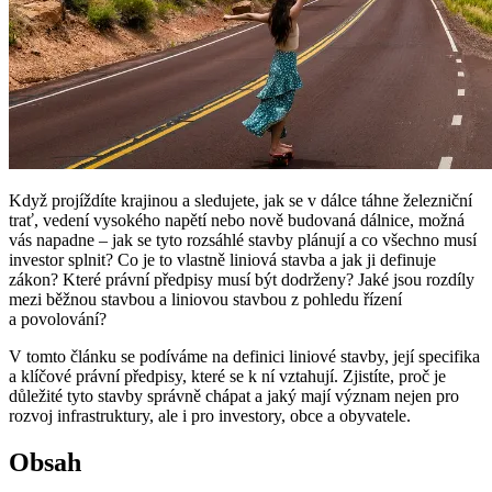
Když projíždíte krajinou a sledujete, jak se v dálce táhne železniční
trať, vedení vysokého napětí nebo nově budovaná dálnice, možná
vás napadne – jak se tyto rozsáhlé stavby plánují a co všechno musí
investor splnit? Co je to vlastně liniová stavba a jak ji definuje
zákon? Které právní předpisy musí být dodrženy? Jaké jsou rozdíly
mezi běžnou stavbou a liniovou stavbou z pohledu řízení
a povolování?
V tomto článku se podíváme na definici liniové stavby, její specifika
a klíčové právní předpisy, které se k ní vztahují. Zjistíte, proč je
důležité tyto stavby správně chápat a jaký mají význam nejen pro
rozvoj infrastruktury, ale i pro investory, obce a obyvatele.
Obsah