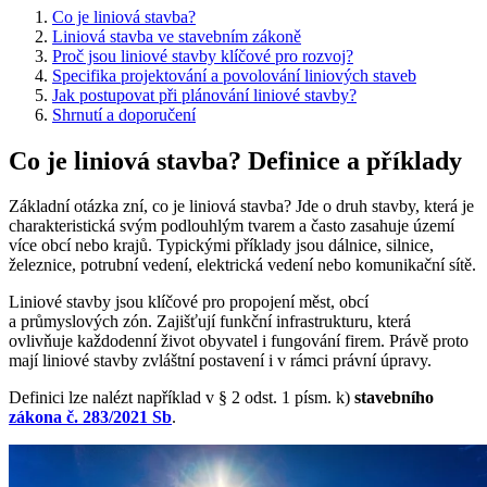
Co je liniová stavba?
Liniová stavba ve stavebním zákoně
Proč jsou liniové stavby klíčové pro rozvoj?
Specifika projektování a povolování liniových staveb
Jak postupovat při plánování liniové stavby?
Shrnutí a doporučení
Co je liniová stavba? Definice a příklady
Základní otázka zní, co je liniová stavba? Jde o druh stavby, která je
charakteristická svým podlouhlým tvarem a často zasahuje území
více obcí nebo krajů. Typickými příklady jsou dálnice, silnice,
železnice, potrubní vedení, elektrická vedení nebo komunikační sítě.
Liniové stavby jsou klíčové pro propojení měst, obcí
a průmyslových zón. Zajišťují funkční infrastrukturu, která
ovlivňuje každodenní život obyvatel i fungování firem. Právě proto
mají liniové stavby zvláštní postavení i v rámci právní úpravy.
Definici lze nalézt například v § 2 odst. 1 písm. k)
stavebního
zákona č. 283/2021 Sb
.