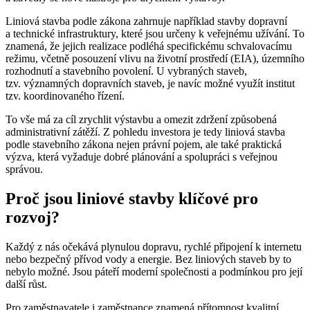
Liniová stavba podle zákona zahrnuje například stavby dopravní
a technické infrastruktury, které jsou určeny k veřejnému užívání. To
znamená, že jejich realizace podléhá specifickému schvalovacímu
režimu, včetně posouzení vlivu na životní prostředí (EIA), územního
rozhodnutí a stavebního povolení. U vybraných staveb,
tzv. významných dopravních staveb, je navíc možné využít institut
tzv. koordinovaného řízení.
To vše má za cíl zrychlit výstavbu a omezit zdržení způsobená
administrativní zátěží. Z pohledu investora je tedy liniová stavba
podle stavebního zákona nejen právní pojem, ale také praktická
výzva, která vyžaduje dobré plánování a spolupráci s veřejnou
správou.
Proč jsou liniové stavby klíčové pro
rozvoj?
Každý z nás očekává plynulou dopravu, rychlé připojení k internetu
nebo bezpečný přívod vody a energie. Bez liniových staveb by to
nebylo možné. Jsou páteří moderní společnosti a podmínkou pro její
další růst.
Pro zaměstnavatele i zaměstnance znamená přítomnost kvalitní