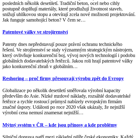
posledních několik desetiletí. Tradiční beton, ocel nebo cihly
postupně doplňují materiály, které prodlužují životnost staveb,
snižují uhlíkovou stopu a otevírají zcela nové možnosti projektování.
Jak funguje samohojící beton? V čem se
…
Patentové války ve strojírenství
Patenty dnes nepředstavují pouze právní ochranu technického
řešení. Ve strojírenství se staly významným strategickým nástrojem,
který ovlivňuje konkurenční boj, vývoj nových technologií i podobu
globálních dodavatelských řetězců. Jakou roli hrají patentové války
jako konkurenční zbraň v globálním
…
Reshoring – proč firmy přesouvají výrobu zpět do Evropy
Globalizace po několik desetiletí směřovala výrobní kapacity
především do Asie. Nízké mzdové náklady, rozsáhlé dodavatelské
řetězce a rychle rostoucí průmysl nabízely evropským firmám
značné úspory. Události po roce 2020 však ukázaly, že nejnižší
výrobní cena nemusí znamenat nejnižší
…
Mýtný systém v ČR – kde jsou přínosy a kde problémy
Silniční doprava patří mezi základní pilíře české ekonomiky. Každý