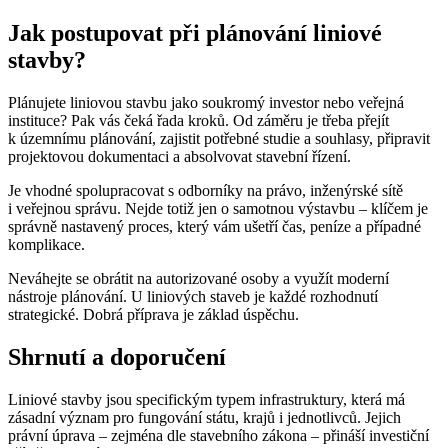
Jak postupovat při plánování liniové
stavby?
Plánujete liniovou stavbu jako soukromý investor nebo veřejná
instituce? Pak vás čeká řada kroků. Od záměru je třeba přejít
k územnímu plánování, zajistit potřebné studie a souhlasy, připravit
projektovou dokumentaci a absolvovat stavební řízení.
Je vhodné spolupracovat s odborníky na právo, inženýrské sítě
i veřejnou správu. Nejde totiž jen o samotnou výstavbu – klíčem je
správně nastavený proces, který vám ušetří čas, peníze a případné
komplikace.
Neváhejte se obrátit na autorizované osoby a využít moderní
nástroje plánování. U liniových staveb je každé rozhodnutí
strategické. Dobrá příprava je základ úspěchu.
Shrnutí a doporučení
Liniové stavby jsou specifickým typem infrastruktury, která má
zásadní význam pro fungování státu, krajů i jednotlivců. Jejich
právní úprava – zejména dle stavebního zákona – přináší investiční