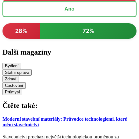
Ano
28%
72%
Další magazíny
Bydlení
Státní správa
Zdraví
Cestování
Průmysl
Čtěte také:
Moderní stavební materiály: Průvodce technologiemi, které
mění stavebnictví
Stavebnictví prochází největší technologickou proměnou za