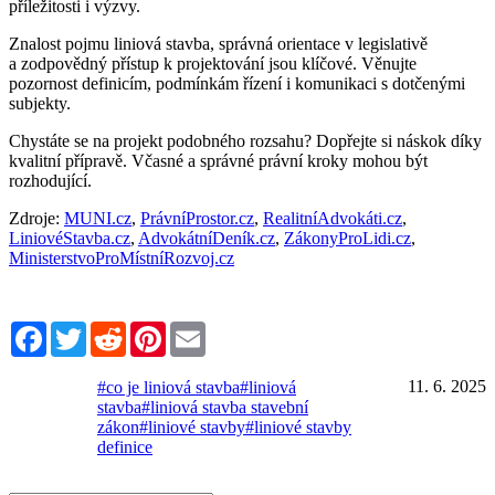
příležitosti i výzvy.
Znalost pojmu liniová stavba, správná orientace v legislativě
a zodpovědný přístup k projektování jsou klíčové. Věnujte
pozornost definicím, podmínkám řízení i komunikaci s dotčenými
subjekty.
Chystáte se na projekt podobného rozsahu? Dopřejte si náskok díky
kvalitní přípravě. Včasné a správné právní kroky mohou být
rozhodující.
Zdroje:
MUNI.cz
,
PrávníProstor.cz
,
RealitníAdvokáti.cz
,
LiniovéStavba.cz
,
AdvokátníDeník.cz
,
ZákonyProLidi.cz
,
MinisterstvoProMístníRozvoj.cz
Facebook
Twitter
Reddit
Pinterest
Email
11. 6. 2025
#co je liniová stavba
#liniová
stavba
#liniová stavba stavební
zákon
#liniové stavby
#liniové stavby
definice