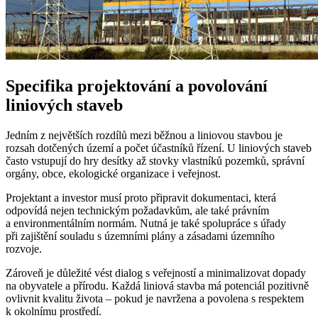
Specifika projektování a povolování
liniových staveb
Jedním z největších rozdílů mezi běžnou a liniovou stavbou je
rozsah dotčených území a počet účastníků řízení. U liniových staveb
často vstupují do hry desítky až stovky vlastníků pozemků, správní
orgány, obce, ekologické organizace i veřejnost.
Projektant a investor musí proto připravit dokumentaci, která
odpovídá nejen technickým požadavkům, ale také právním
a environmentálním normám. Nutná je také spolupráce s úřady
při zajištění souladu s územními plány a zásadami územního
rozvoje.
Zároveň je důležité vést dialog s veřejností a minimalizovat dopady
na obyvatele a přírodu. Každá liniová stavba má potenciál pozitivně
ovlivnit kvalitu života – pokud je navržena a povolena s respektem
k okolnímu prostředí.