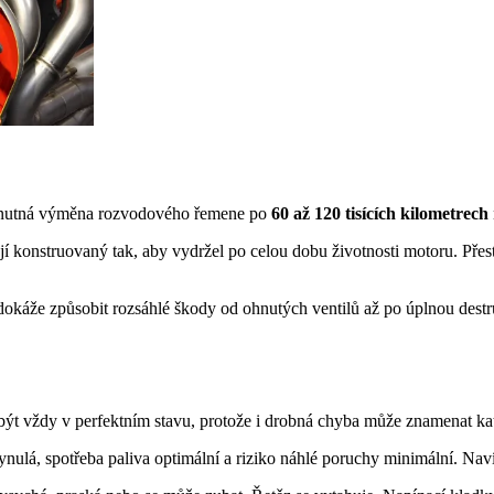
je nutná výměna rozvodového řemene po
60 až 120 tisících kilometrech
konstruovaný tak, aby vydržel po celou dobu životnosti motoru. Přesto
okáže způsobit rozsáhlé škody od ohnutých ventilů až po úplnou destruk
t vždy v perfektním stavu, protože i drobná chyba může znamenat kat
nulá, spotřeba paliva optimální a riziko náhlé poruchy minimální. Nav