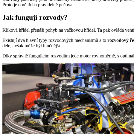
Proto je o ně třeba pravidelně pečovat.
Jak fungují rozvody?
Kliková hřídel přenáší pohyb na vačkovou hřídel. Ta pak ovládá ventily
Existují dva hlavní typy rozvodových mechanismů a to
rozvodový ř
déle, avšak může být hlučnější.
Díky správně fungujícím rozvodům jede motor rovnoměrně, s optimální