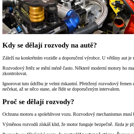
Kdy se dělají rozvody na autě?
Záleží na konkrétním vozidle a doporučení výrobce. U většiny aut 
Rozvodový řetěz se mění méně často. Některé moderní motory ho mají 
zkontrolovat.
Ignorovat tuto údržbu je velmi riskantní. Přetržený rozvodový řemen d
nečekat, až se něco stane, ale řídit se doporučeným intervalem.
Proč se dělají rozvody?
Ochrana motoru a spolehlivost vozu. Rozvodový mechanismus musí bý
Výměnou rozvodů získáš klid, že motor funguje bezpečně. Jízda je ply