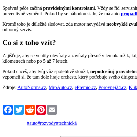
Správná péče začíná
pravidelnými kontrolami
. Vždy se řiď servisn
preventivně vyměnit. Pokud by se náhodou stalo, že má auto
propadl
Kromě toho je důležité sledovat, zda motor nevydává
neobvyklé zvu
odborný servis.
Co si z toho vzít?
Zajišťuje, aby se ventily otevíraly a zavíraly přesně v ten okamžik,
kilometrech nebo po 5 až 7 letech.
Pokud chceš, aby tvůj vůz spolehlivě sloužil,
nepodceňuj pravidel
vzpomeň si, že tam dole hraje orchestr, který potřebuje svého dirige
Zdroje:
AutoNorma.cz
,
MroAuto.cz
,
ePremio.cz
,
Porovnej24.cz
,
Klik
Facebook
Twitter
Reddit
Pinterest
Email
#auto
#rozvody
#technická