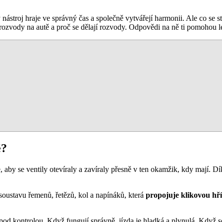
nástroj hraje ve správný čas a společně vytvářejí harmonii. Ale co se sta
í rozvody na autě a proč se dělají rozvody. Odpovědi na ně ti pomohou
é?
aby se ventily otevíraly a zavíraly přesně v ten okamžik, kdy mají. 
soustavu řemenů, řetězů, kol a napínáků, která
propojuje klikovou hří
 pod kontrolou. Když fungují správně, jízda je hladká a plynulá. Když 