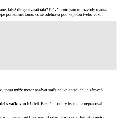
ne, když dirigent ztratí takt? Právě proto jsou tu rozvody u auta.
 lépe porozumět tomu, co se odehrává pod kapotou tvého vozu!
Díky tomu může motor nasávat směs paliva a vzduchu a zároveň
del s vačkovou hřídelí
. Bez této souhry by motor nepracoval
selžou, může dojít k vážným škodám, často až k destrukci motoru.