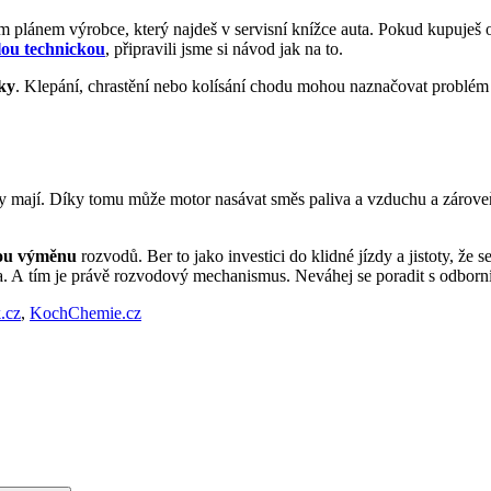
ím plánem výrobce, který najdeš v servisní knížce auta. Pokud kupuješ 
ou technickou
, připravili jsme si návod jak na to.
ky
. Klepání, chrastění nebo kolísání chodu mohou naznačovat probl
 kdy mají. Díky tomu může motor nasávat směs paliva a vzduchu a zárove
nou výměnu
rozvodů. Ber to jako investici do klidné jízdy a jistoty, ž
nta. A tím je právě rozvodový mechanismus. Neváhej se poradit s odborn
.cz
,
KochChemie.cz