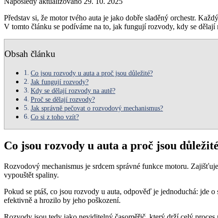
Naposledy aktualizováno 29. 10. 2025
Představ si, že motor tvého auta je jako dobře sladěný orchestr. Každý 
V tomto článku se podíváme na to, jak fungují rozvody, kdy se dělaj
Obsah článku
Co jsou rozvody u auta a proč jsou důležité?
Jak fungují rozvody?
Kdy se dělají rozvody na autě?
Proč se dělají rozvody?
Jak správně pečovat o rozvodový mechanismus?
Co si z toho vzít?
Co jsou rozvody u auta a proč jsou důležit
Rozvodový mechanismus je srdcem správné funkce motoru. Zajišťuje, 
vypouštět spaliny.
Pokud se ptáš, co jsou rozvody u auta, odpověď je jednoduchá: jde o 
efektivně a hrozilo by jeho poškození.
Rozvody jsou tedy jako neviditelný časoměřič, který drží celý proces