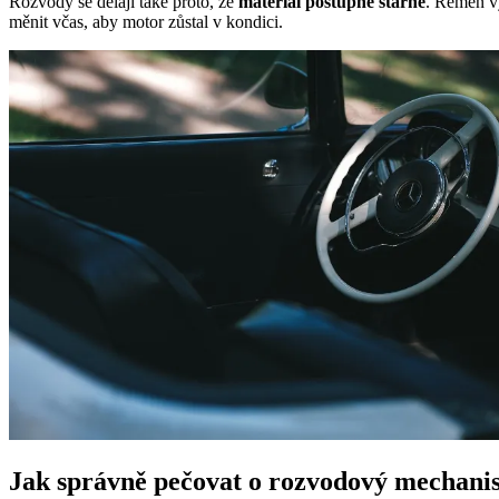
Rozvody se dělají také proto, že
materiál postupně stárne
. Řemen vy
měnit včas, aby motor zůstal v kondici.
Jak správně pečovat o rozvodový mechani