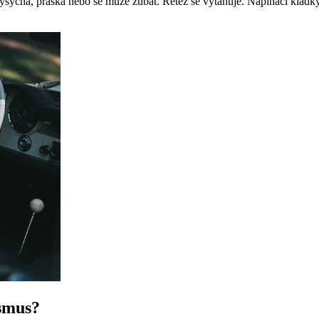
sychá, praská nebo se může zubat. Řetěz se vytahuje. Napínací kladky
smus?