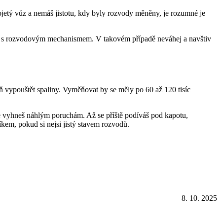
ojetý vůz a nemáš jistotu, kdy byly rozvody měněny, je rozumné je
ém s rozvodovým mechanismem. V takovém případě neváhej a navštiv
ň vypouštět spaliny. Vyměňovat by se měly po 60 až 120 tisíc
e se vyhneš náhlým poruchám. Až se příště podíváš pod kapotu,
íkem, pokud si nejsi jistý stavem rozvodů.
8. 10. 2025