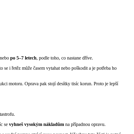
nebo
po 5–7 letech
, podle toho, co nastane dříve.
 se i řetěz může časem vytahat nebo poškodit a je potřeba ho
ci motoru. Oprava pak stojí desítky tisíc korun. Proto je lepší
astrofu.
íc se
vyhneš vysokým nákladům
na případnou opravu.