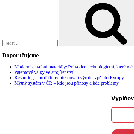
Hledat:
Doporučujeme
Moderní stavební materiály: Průvodce technologiemi, které měn
Patentové války ve strojírenství
Reshoring – proč firmy přesouvají výrobu zpět do Evropy
Mýtný systém v ČR – kde jsou přínosy a kde problémy
Vyplňov