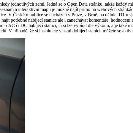
řehledy jednotlivých zemí. Jedná se o Open Data stránku, takže každý mů
h seznam a interaktivní mapu je možné najít přímo na webových stránkách
anice. V České republice se nacházejí v Praze, v Brně, na dálnici D1 u
najít potřebné nabíjecí stanice ale i zanechávat komentáře, hodnocení a
em o AC či DC nabíjecí stanici, či si lze vybírat dle výkonu, a je také 
lů. V případě, že si instalujete vlastní dobíjecí stanici, můžete se akti