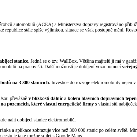
ýrobců automobilů (ACEA) a Ministerstva dopravy registrováno přibli
ské republice stále spíše výjimkou, situace se však postupně mění. Ros
bíjecí stanice
. Jedná se o tzv. WallBox. Většina majitelů ji má v gará
tromobilů na pracovišti. Další možností je dobíjení vozu pomocí
veřejný
 bodů na 3 300 stanicích
. Investice do rozvoje elektromobility nejen 
. Jsou převážně
v blízkosti dálnic
a
kolem hlavních dopravních tepen
na pozemcích, které vlastní energetické firmy
s vlastní sítí nabíječek
e najít dobíjecí stanice elektromobilů.
ánka a aplikace zobrazuje více než 300 000 stanic po celém světě. Mimo
 cestu je také možné sdílet s Google Maps.