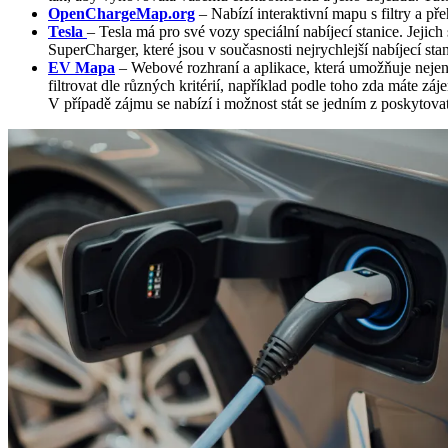
OpenChargeMap.org
– Nabízí interaktivní mapu s filtry a p
Tesla
– Tesla má pro své vozy speciální nabíjecí stanice. Jejic
SuperCharger, které jsou v současnosti nejrychlejší nabíjecí st
EV Mapa
– Webové rozhraní a aplikace, která umožňuje nejen 
filtrovat dle různých kritérií, například podle toho zda máte záj
V případě zájmu se nabízí i možnost stát se jedním z poskytovate