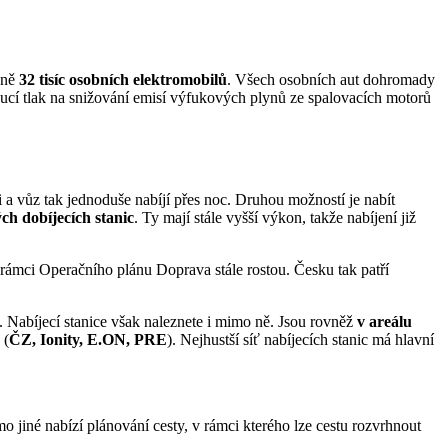
žně
32 tisíc osobních elektromobilů
. Všech osobních aut dohromady
toucí tlak na snižování emisí výfukových plynů ze spalovacích motorů
ži a vůz tak jednoduše nabíjí přes noc. Druhou možností je nabít
ch dobíjecích stanic
. Ty mají stále vyšší výkon, takže nabíjení již
v rámci Operačního plánu Doprava stále rostou. Česku tak patří
. Nabíjecí stanice však naleznete i mimo ně. Jsou rovněž
v areálu
 (
ČZ, Ionity, E.ON, PRE
). Nejhustší síť nabíjecích stanic má hlavní
 jiné nabízí plánování cesty, v rámci kterého lze cestu rozvrhnout