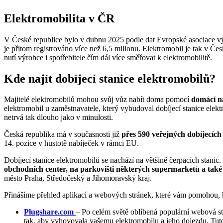
Elektromobilita v ČR
V České republice bylo v dubnu 2025 podle dat Evropské asociace v
je přitom registrováno více než 6,5 milionu. Elektromobil je tak v Če
nutí výrobce i spotřebitele čím dál více směřovat k elektromobilitě.
Kde najít dobíjecí stanice elektromobilů?
Majitelé elektromobilů mohou svůj vůz nabít doma pomocí
domácí na
elektromobil u zaměstnavatele, který vybudoval dobíjecí stanice elek
netrvá tak dlouho jako v minulosti.
Česká republika má v současnosti již
přes 590 veřejných dobíjecích
14. pozice v hustotě nabíječek v rámci EU.
Dobíjecí stanice elektromobilů se nachází na většině čerpacích stanic
obchodních center, na parkovišti některých supermarketů a také 
město Praha, Středočeský a Jihomoravský kraj.
Přinášíme přehled aplikací a webových stránek, které vám pomohou, kd
Plugshare.com
– Po celém světě oblíbená populární webová str
tak, aby vyhovovala vašemu elektromobilu a jeho dojezdu. Tuto