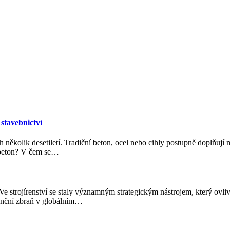
stavebnictví
ěkolik desetiletí. Tradiční beton, ocel nebo cihly postupně doplňují ma
 beton? V čem se
…
Ve strojírenství se staly významným strategickým nástrojem, který ovl
enční zbraň v globálním
…