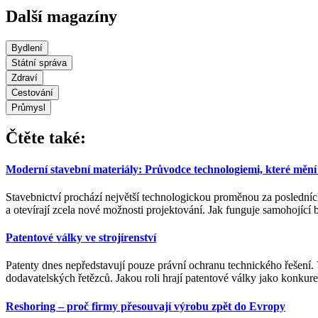
Další magazíny
Bydlení
Státní správa
Zdraví
Cestování
Průmysl
Čtěte také:
Moderní stavební materiály: Průvodce technologiemi, které mění 
Stavebnictví prochází největší technologickou proměnou za posledních n
a otevírají zcela nové možnosti projektování. Jak funguje samohojící
Patentové války ve strojírenství
Patenty dnes nepředstavují pouze právní ochranu technického řešení. 
dodavatelských řetězců. Jakou roli hrají patentové války jako konkur
Reshoring – proč firmy přesouvají výrobu zpět do Evropy