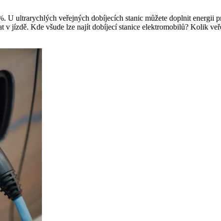
 U ultrarychlých veřejných dobíjecích stanic můžete doplnit energii pr
 v jízdě. Kde všude lze najít dobíjecí stanice elektromobilů? Kolik ve