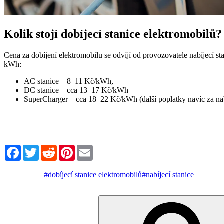
Kolik stojí dobíjecí stanice elektromobilů?
Cena za dobíjení elektromobilu se odvíjí od provozovatele nabíjecí st
kWh:
AC stanice – 8–11 Kč/kWh,
DC stanice – cca 13–17 Kč/kWh
SuperCharger – cca 18–22 Kč/kWh (další poplatky navíc za nabíj
Facebook
Twitter
Reddit
Pinterest
Email
#dobíjecí stanice elektromobilů
#nabíjecí stanice
Hledat: