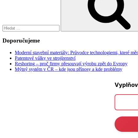
Doporučujeme
Moderní stavební materiály: Průvodce technologiemi, které měn
Patentové války ve strojírenství
Reshoring – proč firmy přesouvají výrobu zpět do Evropy
Mýtný systém v ČR – kde jsou přínosy a kde problémy
Vyplňov