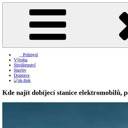
Přejít
k
obsahu
webu
Průmysl
Výroba
Strojírenství
Stavby
Doprava
Kde najít dobíjecí stanice elektromobilů, p