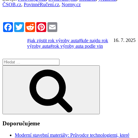
ČSOB.cz
,
PovinnéRučení.cz
,
Normy.cz
Facebook
Twitter
Reddit
Pinterest
Email
16. 7. 2025
#jak zjistit rok výroby auta
#kde najdu rok
výroby auta
#rok výroby auta podle vin
Hledat:
Hledání
Doporučujeme
Moderní stavební materiály: Průvodce technologiemi, které