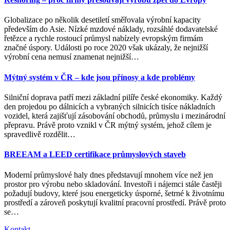
Globalizace po několik desetiletí směřovala výrobní kapacity
především do Asie. Nízké mzdové náklady, rozsáhlé dodavatelské
řetězce a rychle rostoucí průmysl nabízely evropským firmám
značné úspory. Události po roce 2020 však ukázaly, že nejnižší
výrobní cena nemusí znamenat nejnižší
…
Mýtný systém v ČR – kde jsou přínosy a kde problémy
Silniční doprava patří mezi základní pilíře české ekonomiky. Každý
den projedou po dálnicích a vybraných silnicích tisíce nákladních
vozidel, která zajišťují zásobování obchodů, průmyslu i mezinárodní
přepravu. Právě proto vznikl v ČR mýtný systém, jehož cílem je
spravedlivě rozdělit
…
BREEAM a LEED certifikace průmyslových staveb
Moderní průmyslové haly dnes představují mnohem více než jen
prostor pro výrobu nebo skladování. Investoři i nájemci stále častěji
požadují budovy, které jsou energeticky úsporné, šetrné k životnímu
prostředí a zároveň poskytují kvalitní pracovní prostředí. Právě proto
se
…
Kontakt