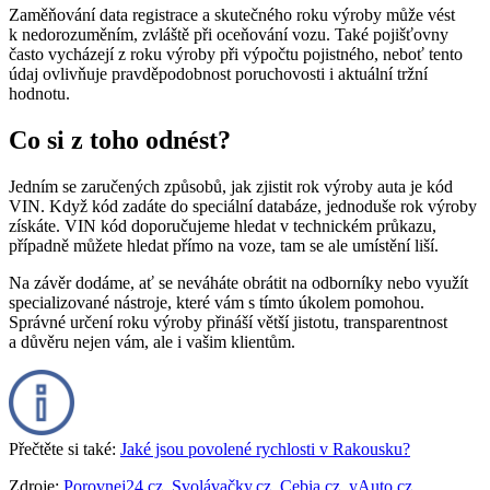
Zaměňování data registrace a skutečného roku výroby může vést
k nedorozuměním, zvláště při oceňování vozu. Také pojišťovny
často vycházejí z roku výroby při výpočtu pojistného, neboť tento
údaj ovlivňuje pravděpodobnost poruchovosti i aktuální tržní
hodnotu.
Co si z toho odnést?
Jedním se zaručených způsobů, jak zjistit rok výroby auta je kód
VIN. Když kód zadáte do speciální databáze, jednoduše rok výroby
získáte. VIN kód doporučujeme hledat v technickém průkazu,
případně můžete hledat přímo na voze, tam se ale umístění liší.
Na závěr dodáme, ať se neváháte obrátit na odborníky nebo využít
specializované nástroje, které vám s tímto úkolem pomohou.
Správné určení roku výroby přináší větší jistotu, transparentnost
a důvěru nejen vám, ale i vašim klientům.
Přečtěte si také:
Jaké jsou povolené rychlosti v Rakousku?
Zdroje:
Porovnej24.cz
,
Svolávačky.cz
,
Cebia.cz
,
yAuto.cz
,