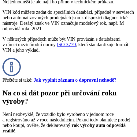
Nejjednodušší je ale najít ho přímo v technickém průkazu.
VIN kód můžete zadat do speciálních databází, případně v servisech
nebo automatizovaných prodejnách jsou k dispozici diagnostické
nástroje. Desátý znak ve VIN označuje modelový rok, např. M
odpovídá roku 2021.
V některých případech může být VIN provázán s databázemi
v rámci mezinárodní normy
ISO 3779
, která standardizuje formát
VIN a jeho výklad.
Přečtěte si také:
Jak vyplnit záznam o dopravní nehodě?
Na co si dát pozor při určování roku
výroby?
Není neobvyklé, že vozidlo bylo vyrobeno v jednom roce
a registrováno až v roce následujícím. Pokud tedy plánujete prodej
nebo koupi, ověřte, že deklarovaný
rok výroby auta odpovídá
realitě
.