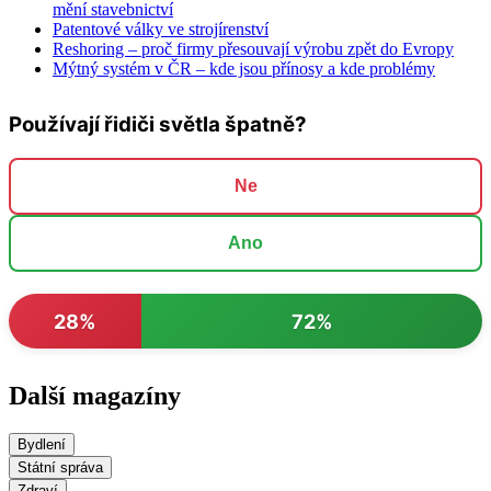
mění stavebnictví
Patentové války ve strojírenství
Reshoring – proč firmy přesouvají výrobu zpět do Evropy
Mýtný systém v ČR – kde jsou přínosy a kde problémy
Používají řidiči světla špatně?
Ne
Ano
28%
72%
Další magazíny
Bydlení
Státní správa
Zdraví