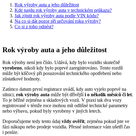
Rok výroby auta a jeho důležitost
Kde najdu rok výroby auta v technickém průkazu?
Jak zjistit rok výroby auta podle VIN kódu?
Na co si dát pozor při určování roku výroby?
Co si z toho odnést?
Rok výroby auta a jeho důležitost
Rok výroby není jen číslo. Udává, kdy bylo vozidlo skutečně
vyrobeno
, nikoli kdy bylo poprvé zaregistrováno. Tento rozdíl
může být klíčový při posuzování technického opotřebení nebo
zůstatkové hodnoty.
Zatímco datum první registrace uvádí, kdy auto vyjelo poprvé na
silnici,
rok výroby auta
může být dřívější
i o několik měsíců či let
.
To je běžné zejména u skladových vozů. V praxi tak dva vozy
registrované v témže roce mohou mít odlišné technické parametry
nebo výbavu, pokud byly vyrobeny v jiných letech.
Doporučujeme tedy tento údaj
vždy ověřit
, zejména pokud jste ve
fázi nákupu nebo prodeje vozidla. Přesné informace vám ušetří čas
i peníze.