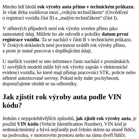
Mnoho lidí hledá
rok výroby auta přímo v technickém průkazu
.
Je však třeba rozlišovat mezi „velkým techničákem“ (Osvědčení
o registraci vozidla část II) a „malým techničákem“ (část I).
V některých případech není rok výroby uveden přímo jako
samostatný údaj. Můžete ho ale odvodit z položky
datum první
registrace vozidla
. Ta se nachází v části B v technickém průkazu.
V českých dokladech není povinnost uvádět rok výroby přímo,
a proto je nutné pracovat s doplňujícími údaji.
U starších vozidel se tato informace často nachází v poznámkách.
U novějších modelů může být rok výroby zapsán v elektronické
evidenci vozidla, ke které mají přístup pracovníci STK, policie nebo
některé autorizované servisy. Pokud tedy máte pochybnosti,
doporučujeme obrátit se na odborníky.
Jak zjistit rok výroby auta podle VIN
kódu?
Jedním z nejspolehlivějších způsobů,
jak zjistit rok výroby auta
, je
použití
VIN kódu
(Vehicle Identification Number). VIN kód je
sedmnáctimístný a bývá nejčastěji pod čelním sklem na straně řidiče,
na podvozku, v motorovém prostoru nebo na rámu dveří řidiče.