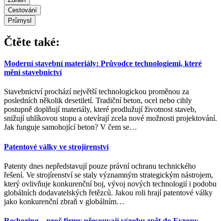
Cestování
Průmysl
Čtěte také:
Moderní stavební materiály: Průvodce technologiemi, které
mění stavebnictví
Stavebnictví prochází největší technologickou proměnou za
posledních několik desetiletí. Tradiční beton, ocel nebo cihly
postupně doplňují materiály, které prodlužují životnost staveb,
snižují uhlíkovou stopu a otevírají zcela nové možnosti projektování.
Jak funguje samohojící beton? V čem se
…
Patentové války ve strojírenství
Patenty dnes nepředstavují pouze právní ochranu technického
řešení. Ve strojírenství se staly významným strategickým nástrojem,
který ovlivňuje konkurenční boj, vývoj nových technologií i podobu
globálních dodavatelských řetězců. Jakou roli hrají patentové války
jako konkurenční zbraň v globálním
…
Reshoring – proč firmy přesouvají výrobu zpět do Evropy