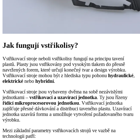
Jak fungují vstřikolisy?
Vstřikovací stroje neboli vstřikolisy fungují na principu tavení
plastů. Plasty jsou vstřikovány pod vysokým tlakem do přesně
navržených forem, které určují konečný tvar a design výrobku.
Vstřikovací stroje mohou být z hlediska typu pohonu
hydraulické
,
elektrické
nebo
hybridní
.
Vstřikovací stroje jsou vybaveny dvěma na sobě nezávislými
jednotkami –
vstřikovací a uzavírací jednotka
. Ty jsou řízeny
řídící mikroprocesorovou jednotkou
. Vstřikovací jednotka
zajišťuje přesné dávkování a distribuci taveného plastu. Uzavírací
jednotka uzavírá formu a umožňuje vytvoření požadovaného tvaru
výrobku.
Mezi základní parametry vstřikovacích strojů ve vazbě na
technologii patří: