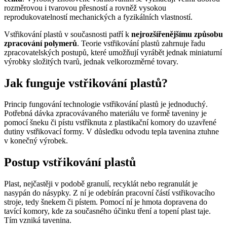
rozměrovou i tvarovou přesností a rovněž vysokou
reprodukovatelností mechanických a fyzikálních vlastností.
Vstřikování plastů v současnosti patří k
nejrozšířenějšímu způsobu
zpracování polymerů
. Teorie vstřikování plastů zahrnuje řadu
zpracovatelských postupů, které umožňují vyrábět jednak miniaturní
výrobky složitých tvarů, jednak velkorozměrné tovary.
Jak funguje vstřikování plastů?
Princip fungování technologie vstřikování plastů je jednoduchý.
Potřebná dávka zpracovávaného materiálu ve formě taveniny je
pomocí šneku či pístu vstříknuta z plastikační komory do uzavřené
dutiny vstřikovací formy. V důsledku odvodu tepla tavenina ztuhne
v konečný výrobek.
Postup vstřikování plastů
Plast, nejčastěji v podobě granulí, recyklát nebo regranulát je
nasypán do násypky. Z ní je odebírán pracovní částí vstřikovacího
stroje, tedy šnekem či pístem. Pomocí ní je hmota dopravena do
tavící komory, kde za současného účinku tření a topení plast taje.
Tím vzniká tavenina.