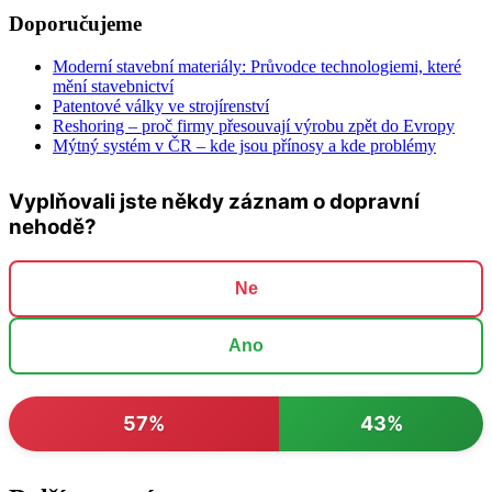
Doporučujeme
Moderní stavební materiály: Průvodce technologiemi, které
mění stavebnictví
Patentové války ve strojírenství
Reshoring – proč firmy přesouvají výrobu zpět do Evropy
Mýtný systém v ČR – kde jsou přínosy a kde problémy
Vyplňovali jste někdy záznam o dopravní
nehodě?
Ne
Ano
57%
43%