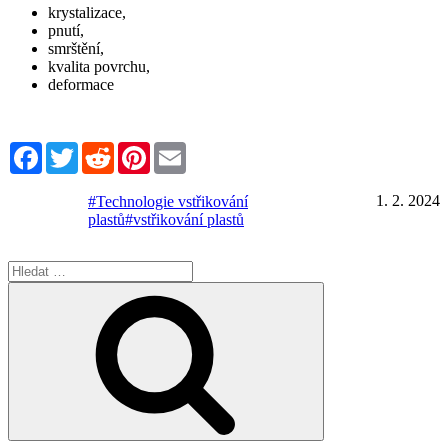
krystalizace,
pnutí,
smrštění,
kvalita povrchu,
deformace
Facebook
Twitter
Reddit
Pinterest
Email
1. 2. 2024
#Technologie vstřikování
plastů
#vstřikování plastů
Hledat:
Hledání