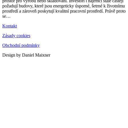
prostor pro výrobu nebo skladování. Investoři i nájemci stále častěji
požadují budovy, které jsou energeticky úsporné, šetrné k životnímu
prostředí a zároveň poskytují kvalitní pracovní prostředí. Právě proto
se
…
Kontakt
Zásady cookies
Obchodní podmínky
Design by Daniel Maixner