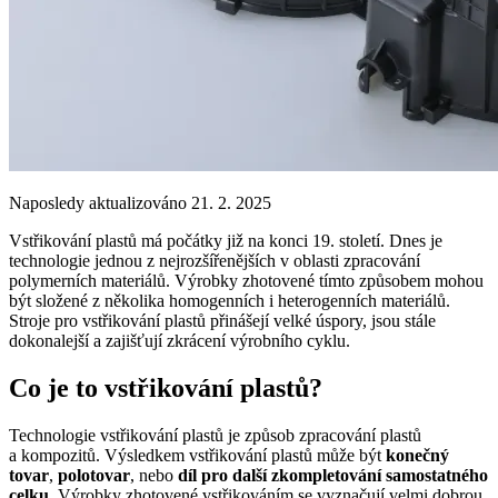
Naposledy aktualizováno 21. 2. 2025
Vstřikování plastů má počátky již na konci 19. století. Dnes je
technologie jednou z nejrozšířenějších v oblasti zpracování
polymerních materiálů. Výrobky zhotovené tímto způsobem mohou
být složené z několika homogenních i heterogenních materiálů.
Stroje pro vstřikování plastů přinášejí velké úspory, jsou stále
dokonalejší a zajišťují zkrácení výrobního cyklu.
Co je to vstřikování plastů?
Technologie vstřikování plastů je způsob zpracování plastů
a kompozitů. Výsledkem vstřikování plastů může být
konečný
tovar
,
polotovar
, nebo
díl pro další zkompletování samostatného
celku
. Výrobky zhotovené vstřikováním se vyznačují velmi dobrou