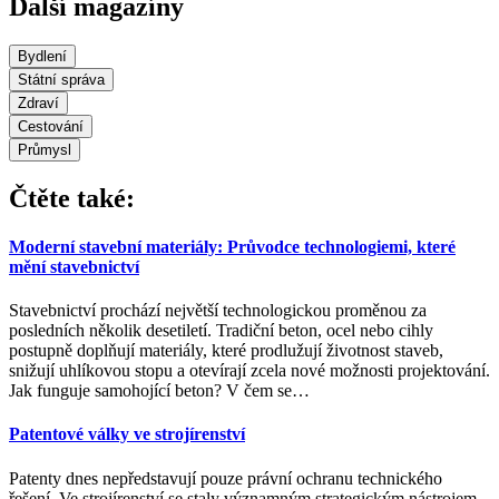
Další magazíny
Bydlení
Státní správa
Zdraví
Cestování
Průmysl
Čtěte také:
Moderní stavební materiály: Průvodce technologiemi, které
mění stavebnictví
Stavebnictví prochází největší technologickou proměnou za
posledních několik desetiletí. Tradiční beton, ocel nebo cihly
postupně doplňují materiály, které prodlužují životnost staveb,
snižují uhlíkovou stopu a otevírají zcela nové možnosti projektování.
Jak funguje samohojící beton? V čem se
…
Patentové války ve strojírenství
Patenty dnes nepředstavují pouze právní ochranu technického
řešení. Ve strojírenství se staly významným strategickým nástrojem,