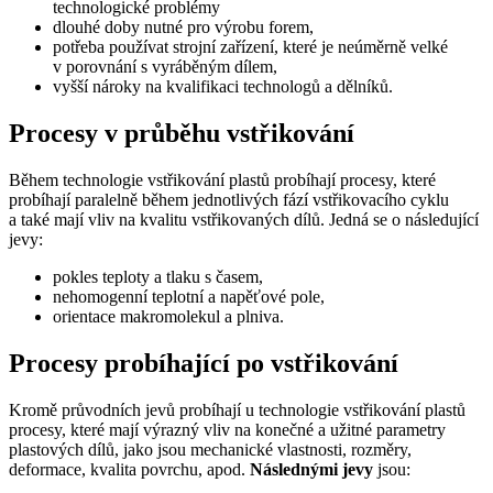
technologické problémy
dlouhé doby nutné pro výrobu forem,
potřeba používat strojní zařízení, které je neúměrně velké
v porovnání s vyráběným dílem,
vyšší nároky na kvalifikaci technologů a dělníků.
Procesy v průběhu vstřikování
Během technologie vstřikování plastů probíhají procesy, které
probíhají paralelně během jednotlivých fází vstřikovacího cyklu
a také mají vliv na kvalitu vstřikovaných dílů. Jedná se o následující
jevy:
pokles teploty a tlaku s časem,
nehomogenní teplotní a napěťové pole,
orientace makromolekul a plniva.
Procesy probíhající po vstřikování
Kromě průvodních jevů probíhají u technologie vstřikování plastů
procesy, které mají výrazný vliv na konečné a užitné parametry
plastových dílů, jako jsou mechanické vlastnosti, rozměry,
deformace, kvalita povrchu, apod.
Následnými jevy
jsou: