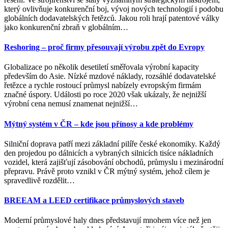
který ovlivňuje konkurenční boj, vývoj nových technologií i podobu
globálních dodavatelských řetězců. Jakou roli hrají patentové války
jako konkurenční zbraň v globálním
…
Reshoring – proč firmy přesouvají výrobu zpět do Evropy
Globalizace po několik desetiletí směřovala výrobní kapacity
především do Asie. Nízké mzdové náklady, rozsáhlé dodavatelské
řetězce a rychle rostoucí průmysl nabízely evropským firmám
značné úspory. Události po roce 2020 však ukázaly, že nejnižší
výrobní cena nemusí znamenat nejnižší
…
Mýtný systém v ČR – kde jsou přínosy a kde problémy
Silniční doprava patří mezi základní pilíře české ekonomiky. Každý
den projedou po dálnicích a vybraných silnicích tisíce nákladních
vozidel, která zajišťují zásobování obchodů, průmyslu i mezinárodní
přepravu. Právě proto vznikl v ČR mýtný systém, jehož cílem je
spravedlivě rozdělit
…
BREEAM a LEED certifikace průmyslových staveb
Moderní průmyslové haly dnes představují mnohem více než jen