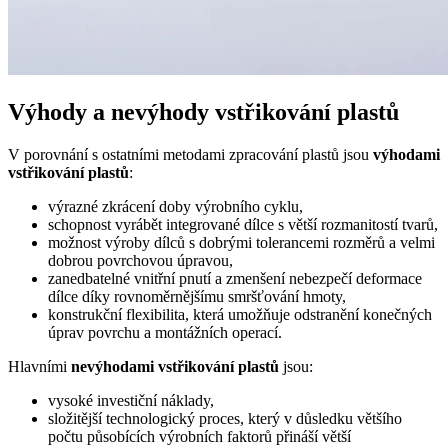
Výhody a nevýhody vstřikování plastů
V porovnání s ostatními metodami zpracování plastů jsou
výhodami
vstřikování plastů
:
výrazné zkrácení doby výrobního cyklu,
schopnost vyrábět integrované dílce s větší rozmanitostí tvarů,
možnost výroby dílců s dobrými tolerancemi rozměrů a velmi
dobrou povrchovou úpravou,
zanedbatelné vnitřní pnutí a zmenšení nebezpečí deformace
dílce díky rovnoměrnějšímu smršťování hmoty,
konstrukční flexibilita, která umožňuje odstranění konečných
úprav povrchu a montážních operací.
Hlavními
nevýhodami vstřikování plastů
jsou:
vysoké investiční náklady,
složitější technologický proces, který v důsledku většího
počtu působících výrobních faktorů přináší větší