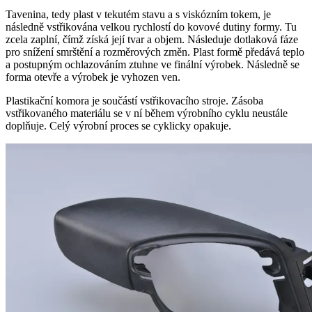
Tavenina, tedy plast v tekutém stavu a s viskózním tokem, je
následně vstřikována velkou rychlostí do kovové dutiny formy. Tu
zcela zaplní, čímž získá její tvar a objem. Následuje dotlaková fáze
pro snížení smrštění a rozměrových změn. Plast formě předává teplo
a postupným ochlazováním ztuhne ve finální výrobek. Následně se
forma otevře a výrobek je vyhozen ven.
Plastikační komora je součástí vstřikovacího stroje. Zásoba
vstřikovaného materiálu se v ní během výrobního cyklu neustále
doplňuje. Celý výrobní proces se cyklicky opakuje.