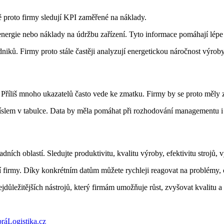
ě proto firmy sledují KPI zaměřené na náklady.
 energie nebo náklady na údržbu zařízení. Tyto informace pomáhají lépe
ů. Firmy proto stále častěji analyzují energetickou náročnost výroby a
 Příliš mnoho ukazatelů často vede ke zmatku. Firmy by se proto měly z
číslem v tabulce. Data by měla pomáhat při rozhodování managementu i
ních oblastí. Sledujte produktivitu, kvalitu výroby, efektivitu strojů, 
 firmy. Díky konkrétním datům můžete rychleji reagovat na problémy,
jdůležitějších nástrojů, který firmám umožňuje růst, zvyšovat kvalitu a
ráLogistika.cz