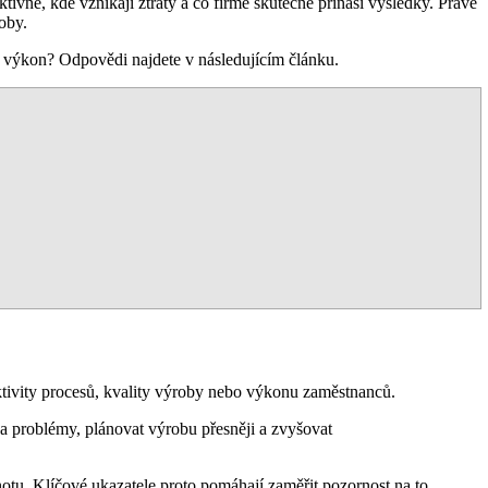
ktivně, kde vznikají ztráty a co firmě skutečně přináší výsledky. Právě
oby.
t výkon? Odpovědi najdete v následujícím článku.
ktivity procesů, kvality výroby nebo výkonu zaměstnanců.
 problémy, plánovat výrobu přesněji a zvyšovat
otu. Klíčové ukazatele proto pomáhají zaměřit pozornost na to