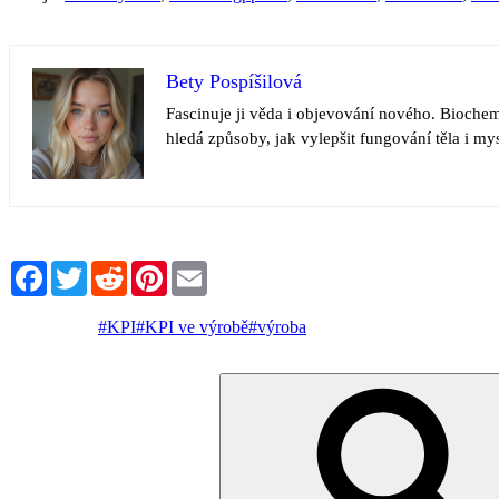
Bety Pospíšilová
Fascinuje ji věda i objevování nového. Biochemi
hledá způsoby, jak vylepšit fungování těla i my
Facebook
Twitter
Reddit
Pinterest
Email
#KPI
#KPI ve výrobě
#výroba
Hledat: