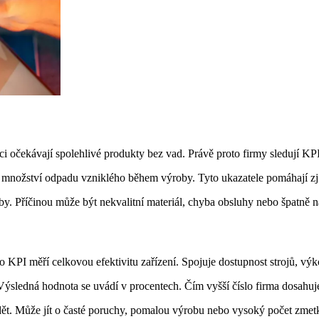
ci očekávají spolehlivé produkty bez vad. Právě proto firmy sledují KP
 množství odpadu vzniklého během výroby. Tyto ukazatele pomáhají zjis
. Příčinou může být nekvalitní materiál, chyba obsluhy nebo špatně na
 KPI měří celkovou efektivitu zařízení. Spojuje dostupnost strojů, vý
Výsledná hodnota se uvádí v procentech. Čím vyšší číslo firma dosahuje
dět. Může jít o časté poruchy, pomalou výrobu nebo vysoký počet zmet