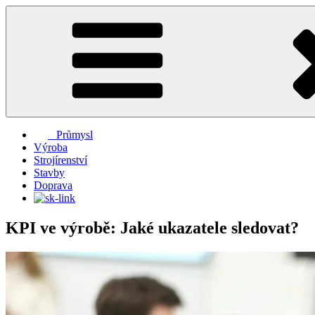
Přejít
k
obsahu
webu
Průmysl
Výroba
Strojírenství
Stavby
Doprava
KPI ve výrobě: Jaké ukazatele sledovat?