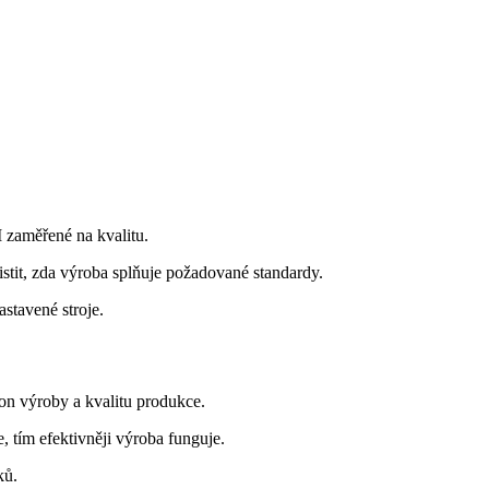
I zaměřené na kvalitu.
tit, zda výroba splňuje požadované standardy.
stavené stroje.
kon výroby a kvalitu produkce.
, tím efektivněji výroba funguje.
ků.