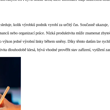
 sleduje, kolik výrobků podnik vyrobí za určitý čas. Současně ukazuje,
tnanců nebo organizací práce. Nízká produktivita může znamenat zbyte
 výkon jedné výrobní linky během směny. Díky těmto datům lze rychle 
ivita dlouhodobě klesá, bývá vhodné prověřit stav zařízení, vytížení za