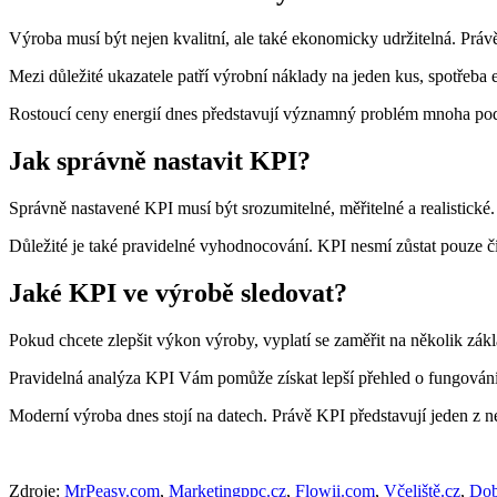
Výroba musí být nejen kvalitní, ale také ekonomicky udržitelná. Práv
Mezi důležité ukazatele patří výrobní náklady na jeden kus, spotřeba
Rostoucí ceny energií dnes představují významný problém mnoha podnik
Jak správně nastavit KPI?
Správně nastavené KPI musí být srozumitelné, měřitelné a realistické.
Důležité je také pravidelné vyhodnocování. KPI nesmí zůstat pouze 
Jaké KPI ve výrobě sledovat?
Pokud chcete zlepšit výkon výroby, vyplatí se zaměřit na několik základ
Pravidelná analýza KPI Vám pomůže získat lepší přehled o fungování
Moderní výroba dnes stojí na datech. Právě KPI představují jeden z ne
Zdroje:
MrPeasy.com
,
Marketingppc.cz
,
Flowii.com
,
Včeliště.cz
,
Dob