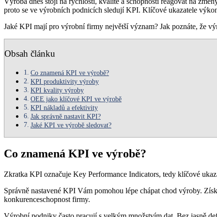
Výroba dnes stojí na rychlosti, kvalitě a schopnosti reagovat na změny
proto se ve výrobních podnicích sledují KPI. Klíčové ukazatele výkonu
Jaké KPI mají pro výrobní firmy největší význam? Jak poznáte, že vý
Obsah článku
Co znamená KPI ve výrobě?
KPI produktivity výroby
KPI kvality výroby
OEE jako klíčové KPI ve výrobě
KPI nákladů a efektivity
Jak správně nastavit KPI?
Jaké KPI ve výrobě sledovat?
Co znamená KPI ve výrobě?
Zkratka KPI označuje Key Performance Indicators, tedy klíčové ukaza
Správně nastavené KPI Vám pomohou lépe chápat chod výroby. Získáte
konkurenceschopnost firmy.
Výrobní podniky často pracují s velkým množstvím dat. Bez jasně def