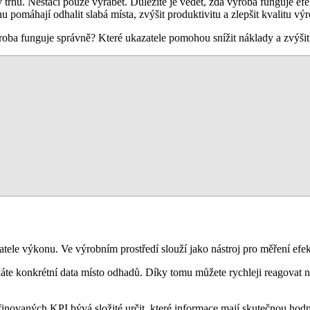
 trhu. Nestačí pouze vyrábět. Důležité je vědět, zda výroba funguje efe
 pomáhají odhalit slabá místa, zvýšit produktivitu a zlepšit kvalitu výr
roba funguje správně? Které ukazatele pomohou snížit náklady a zvýši
tele výkonu. Ve výrobním prostředí slouží jako nástroj pro měření efe
 konkrétní data místo odhadů. Díky tomu můžete rychleji reagovat na
inovaných KPI bývá složité určit, které informace mají skutečnou hodn