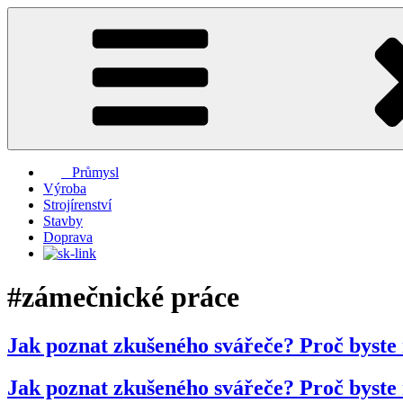
Přejít
k
obsahu
webu
Průmysl
Výroba
Strojírenství
Stavby
Doprava
#zámečnické práce
Jak poznat zkušeného svářeče? Proč byste 
Jak poznat zkušeného svářeče? Proč byste 