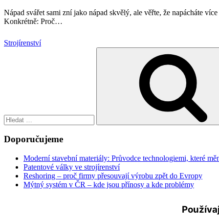
Nápad svářet sami zní jako nápad skvělý, ale věřte, že napácháte více 
Konkrétně: Proč
…
Strojírenství
Hledat:
Doporučujeme
Moderní stavební materiály: Průvodce technologiemi, které měn
Patentové války ve strojírenství
Reshoring – proč firmy přesouvají výrobu zpět do Evropy
Mýtný systém v ČR – kde jsou přínosy a kde problémy
Používaj