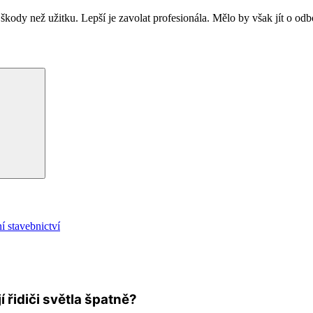
škody než užitku. Lepší je zavolat profesionála. Mělo by však jít o odb
Hledání
í stavebnictví
í řidiči světla špatně?